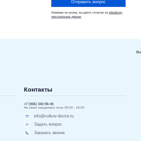
Отправить вопрос
Нажимая на кнопку, вы даете согласие на
обработку
персональных данных
Вы
Контакты
+7 (966) 340-96-46
На связи ежедневно пн-вс 09:00 - 19:00
info@volkov-doctor.ru
Задать вопрос
Заказать звонок