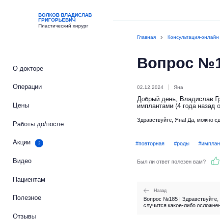
ВОЛКОВ ВЛАДИСЛАВ
ГРИГОРЬЕВИЧ
Пластический хирург
Главная
Консультация-онлайн
Вопрос №
О докторе
Операции
02.12.2024
Яна
Добрый день, Владислав Гр
Цены
имплантами (4 года назад 
Здравствуйте, 
Работы до/после
Акции
2
#повторная
#роды
#импла
Видео
Был ли ответ полезен вам?
Пациентам
Назад
Полезное
Вопрос №185 | Здравствуйте,
случится какое-либо осложнени
Отзывы