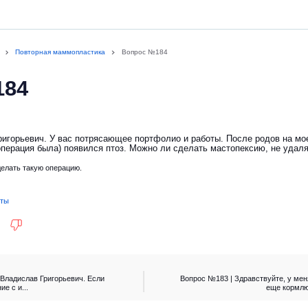
Повторная маммопластика
Вопрос №184
184
игорьевич. У вас потрясающее портфолио и работы. После родов на мо
операция была) появился птоз. Можно ли сделать мастопексию, не удал
Яна! Да, можно сделать такую операцию.
нты
 Владислав Григорьевич. Если
Вопрос №183 | Здравствуйте, у мен
е с и...
еще кормлю.