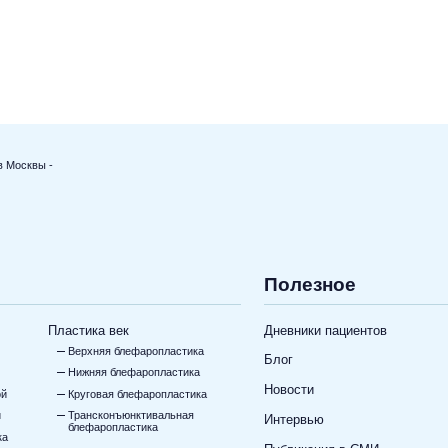
в Москвы -
Полезное
Пластика век
Дневники пациентов
Верхняя блефаропластика
Блог
Нижняя блефаропластика
Новости
ой
Круговая блефаропластика
и
Трансконъюнктивальная
Интервью
блефаропластика
ка