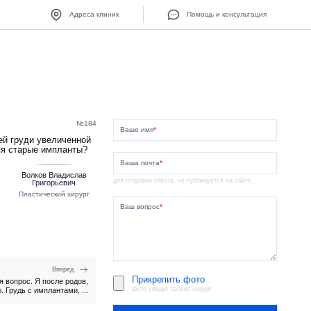
Адреса клиник
Помощь и консультация
№184
Ваше имя
*
ей груди увеличенной
яя старые импланты?
Ваша почта
*
Волков Владислав
для отправки ответа, не публикуется на сайте
Григорьевич
Пластический хирург
Ваш вопрос
*
Вперед
Прикрепить фото
я вопрос. Я после родов,
фото увидит только хирург
 Грудь с имплантами, ...