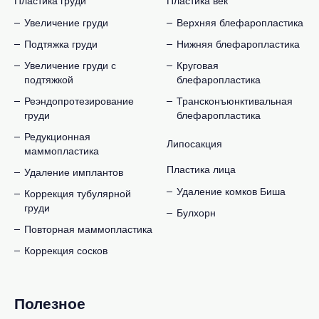
Пластика груди
Пластика век
Увеличение груди
Верхняя блефаропластика
Подтяжка груди
Нижняя блефаропластика
Увеличение груди с
Круговая
подтяжкой
блефаропластика
Реэндопротезирование
Трансконъюнктивальная
груди
блефаропластика
Редукционная
Липосакция
маммопластика
Пластика лица
Удаление имплантов
Удаление комков Биша
Коррекция тубулярной
груди
Булхорн
Повторная маммопластика
Коррекция сосков
Полезное