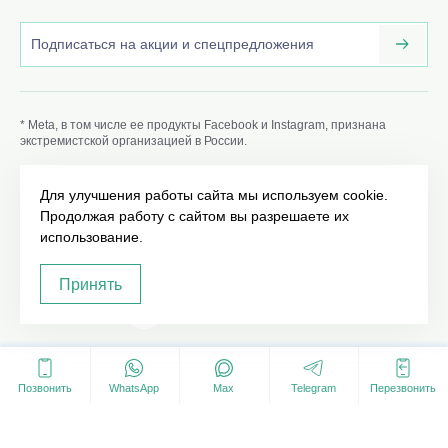
* Meta, в том числе ее продукты Facebook и Instagram, признана
экстремистской организацией в России.
Данный сайт volkov-doctor.ru носит информационный
характер и не является публичной офертой, определяемой
Для улучшения работы сайта мы используем cookie.
положениями Статьи 437 (2) ГК РФ. ИМЕЮТСЯ
Продолжая работу с сайтом вы разрешаете их
ПРОТИВОПОКАЗАНИЯ. НЕОБХОДИМО
ПРОКОНСУЛЬТИРОВАТЬСЯ СО СПЕЦИАЛИСТОМ.
использование.
Принять
©2020 - 2026
18+
Карта сайта
Позвонить
WhatsApp
Max
Telegram
Перезвонить