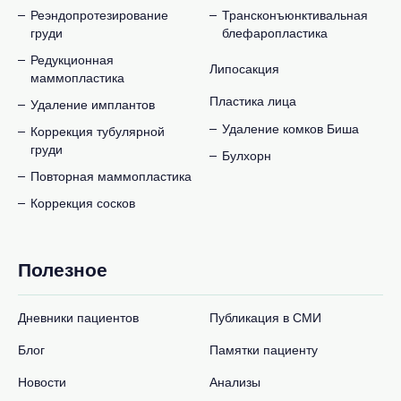
Реэндопротезирование
Трансконъюнктивальная
груди
блефаропластика
Редукционная
Липосакция
маммопластика
Пластика лица
Удаление имплантов
Удаление комков Биша
Коррекция тубулярной
груди
Булхорн
Повторная маммопластика
Коррекция сосков
Полезное
Дневники пациентов
Публикация в СМИ
Блог
Памятки пациенту
Новости
Анализы