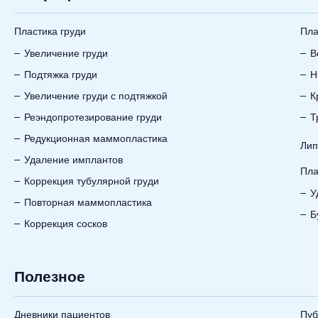
Пластика груди
Пла
Увеличение груди
В
Подтяжка груди
Н
Увеличение груди с подтяжкой
К
Реэндопротезирование груди
Т
Редукционная маммопластика
Лип
Удаление имплантов
Пла
Коррекция тубулярной груди
У
Повторная маммопластика
Б
Коррекция сосков
Полезное
Дневники пациентов
Пуб