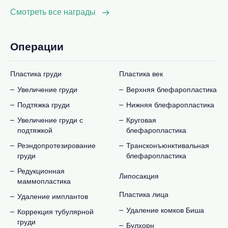
Смотреть все награды
Операции
Пластика груди
Пластика век
Увеличение груди
Верхняя блефаропластика
Подтяжка груди
Нижняя блефаропластика
Увеличение груди с
Круговая
подтяжкой
блефаропластика
Реэндопротезирование
Трансконъюнктивальная
груди
блефаропластика
Редукционная
Липосакция
маммопластика
Пластика лица
Удаление имплантов
Удаление комков Биша
Коррекция тубулярной
груди
Булхорн