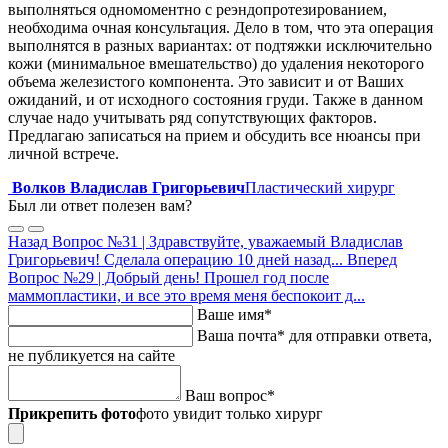
выполняться одномоментно с реэндопротезированием,
необходима очная консультация. Дело в том, что эта операция
выполнятся в разных вариантах: от подтяжки исключительно
кожи (минимальное вмешательство) до удаления некоторого
объема железистого компонента. Это зависит и от Ваших
ожиданий, и от исходного состояния груди. Также в данном
случае надо учитывать ряд сопутствующих факторов.
Предлагаю записаться на прием и обсудить все нюансы при
личной встрече.
Волков Владислав Григорьевич
Пластический хирург
Был ли ответ полезен вам?
Назад
Вопрос №31 | Здравствуйте, уважаемый Владислав
Григорьевич! Сделала операцию 10 дней назад...
Вперед
Вопрос №29 | Добрый день! Прошел год после
маммопластики, и все это время меня беспокоит д...
Ваше имя
*
Ваша почта
*
для отправки ответа,
не публикуется на сайте
Ваш вопрос
*
Прикрепить фото
фото увидит только хирург