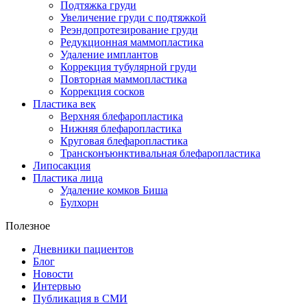
Подтяжка груди
Увеличение груди с подтяжкой
Реэндопротезирование груди
Редукционная маммопластика
Удаление имплантов
Коррекция тубулярной груди
Повторная маммопластика
Коррекция сосков
Пластика век
Верхняя блефаропластика
Нижняя блефаропластика
Круговая блефаропластика
Трансконъюнктивальная блефаропластика
Липосакция
Пластика лица
Удаление комков Биша
Булхорн
Полезное
Дневники пациентов
Блог
Новости
Интервью
Публикация в СМИ