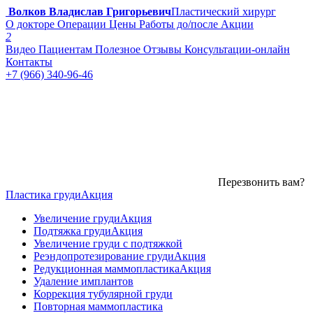
Волков Владислав Григорьевич
Пластический хирург
О докторе
Операции
Цены
Работы до/после
Акции
2
Видео
Пациентам
Полезное
Отзывы
Консультации-онлайн
Контакты
+7 (966) 340-96-46
Перезвонить вам?
Пластика груди
Акция
Увеличение груди
Акция
Подтяжка груди
Акция
Увеличение груди с подтяжкой
Реэндопротезирование груди
Акция
Редукционная маммопластика
Акция
Удаление имплантов
Коррекция тубулярной груди
Повторная маммопластика