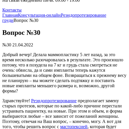
На связи ежедневно пн-вс 09:00 - 19:00
Контакты
Главная
Консультация-онлайн
Реэндопротезирование
груди
Вопрос №30
Вопрос №30
№30
21.04.2022
Добрый вечер! Делала маммопластику 5 лет назад, за это
время несколько разочаровалась в результате. Это произошло
потому, что я похудела на 7 кг и грудь стала смотреться не
очень: обвисла, да и сами импланты теперь кажутся
большеватыми на общем фоне. Возвращаться к прежнему весу
не планирую – вы можете сделать подтяжку и поставить
новые импланты меньшего размера и, возможно, другой
формы?
Здравствуйте!
Реэндопротезирование
предполагает замену
старых протезов, которые по какой-либо причине перестали
устраивать пациентку, на новые. При этом и объем, и форма
выбираются любые – все зависит от пожеланий женщины.
Поэтому, отвечая на Ваш вопрос, – конечно, могу. А вот для
того, чтобы решить вопрос с
мастопексией
, которая будет