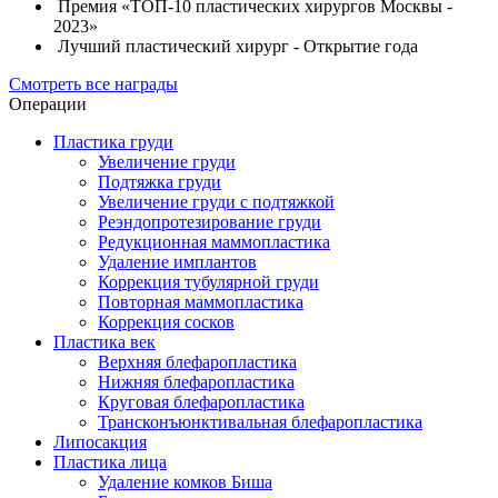
Премия «ТОП-10 пластических хирургов Москвы -
2023»
Лучший пластический хирург - Открытие года
Смотреть все награды
Операции
Пластика груди
Увеличение груди
Подтяжка груди
Увеличение груди с подтяжкой
Реэндопротезирование груди
Редукционная маммопластика
Удаление имплантов
Коррекция тубулярной груди
Повторная маммопластика
Коррекция сосков
Пластика век
Верхняя блефаропластика
Нижняя блефаропластика
Круговая блефаропластика
Трансконъюнктивальная блефаропластика
Липосакция
Пластика лица
Удаление комков Биша