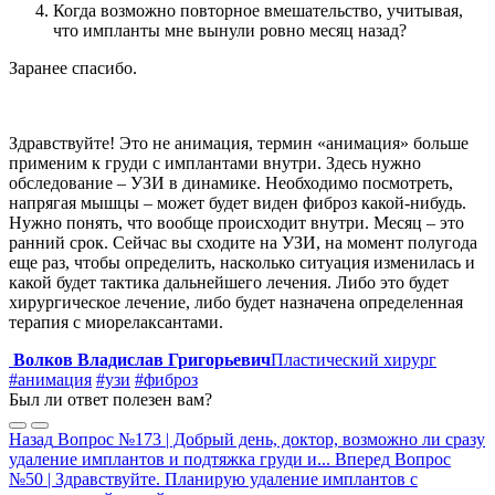
Когда возможно повторное вмешательство, учитывая,
что импланты мне вынули ровно месяц назад?
Заранее спасибо.
Здравствуйте! Это не анимация, термин «анимация» больше
применим к груди с имплантами внутри. Здесь нужно
обследование – УЗИ в динамике. Необходимо посмотреть,
напрягая мышцы – может будет виден фиброз какой-нибудь.
Нужно понять, что вообще происходит внутри. Месяц – это
ранний срок. Сейчас вы сходите на УЗИ, на момент полугода
еще раз, чтобы определить, насколько ситуация изменилась и
какой будет тактика дальнейшего лечения. Либо это будет
хирургическое лечение, либо будет назначена определенная
терапия с миорелаксантами.
Волков Владислав Григорьевич
Пластический хирург
#анимация
#узи
#фиброз
Был ли ответ полезен вам?
Назад
Вопрос №173 | Добрый день, доктор, возможно ли сразу
удаление имплантов и подтяжка груди и...
Вперед
Вопрос
№50 | Здравствуйте. Планирую удаление имплантов с