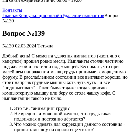
На связи ежедневно пн-вс 09:00 - 19:00
Контакты
Главная
Консультация-онлайн
Удаление имплантов
Вопрос
№139
Вопрос №139
№139
02.03.2024
Татьяна
Добрый день! С момента удаления имплантов (частично с
капсулой) прошел ровно месяц. Импланты стояли частично
под железой и частично под мышцей. Беспокоит, что при
малейшем напряжении мышц грудь принимает сморщенную
форуму. В расслабленном состоянии все выглядит хорошо, но
стоит напрячь грудные мышцы хоть чуть-чуть - и все
"подпрыгивает". Такое бывает даже когда я двигаю
компьютерную мышку или беру со стола чашку кофе. С
имплантации такого не было.
Это т.н. "анимация" груди?
Не вредно ли молочной железы, что грудь такая
подвижная и постоянно дёргается?
Что можно сделать для коррекции данного состояния -
пришить мышцу назад или еще что-то?