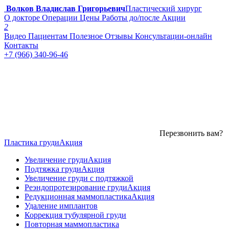
Волков Владислав Григорьевич
Пластический хирург
О докторе
Операции
Цены
Работы до/после
Акции
2
Видео
Пациентам
Полезное
Отзывы
Консультации-онлайн
Контакты
+7 (966) 340-96-46
Перезвонить вам?
Пластика груди
Акция
Увеличение груди
Акция
Подтяжка груди
Акция
Увеличение груди с подтяжкой
Реэндопротезирование груди
Акция
Редукционная маммопластика
Акция
Удаление имплантов
Коррекция тубулярной груди
Повторная маммопластика