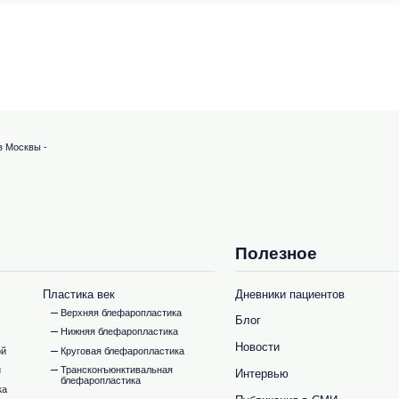
в Москвы -
Полезное
Пластика век
Дневники пациентов
Верхняя блефаропластика
Блог
Нижняя блефаропластика
Новости
ой
Круговая блефаропластика
и
Трансконъюнктивальная
Интервью
блефаропластика
ка