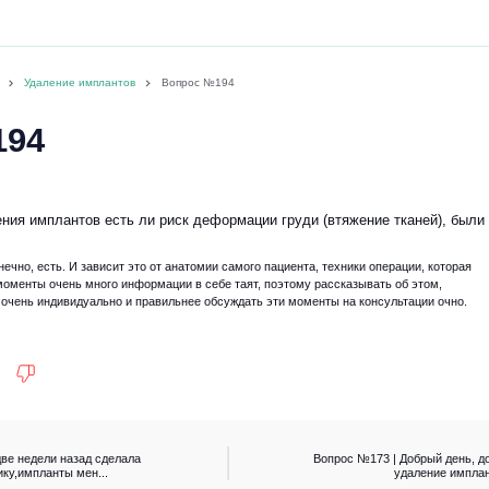
Удаление имплантов
Вопрос №194
194
ния имплантов есть ли риск деформации груди (втяжение тканей), были 
онечно, есть. И зависит это от анатомии самого пациента, техники операции, которая
моменты очень много информации в себе таят, поэтому рассказывать об этом,
 очень индивидуально и правильнее обсуждать эти моменты на консультации очно.
две недели назад сделала
Вопрос №173 | Добрый день, до
у,импланты мен...
удаление имплант