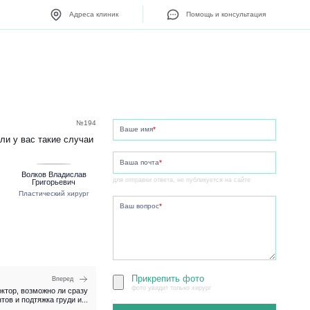
Адреса клиник
Помощь и консультация
№194
Ваше имя
*
ли у вас такие случаи
Ваша почта
*
Волков Владислав
для отправки ответа, не публикуется на сайте
Григорьевич
Пластический хирург
Ваш вопрос
*
Прикрепить фото
Вперед
фото увидит только хирург
ктор, возможно ли сразу
ов и подтяжка груди и...