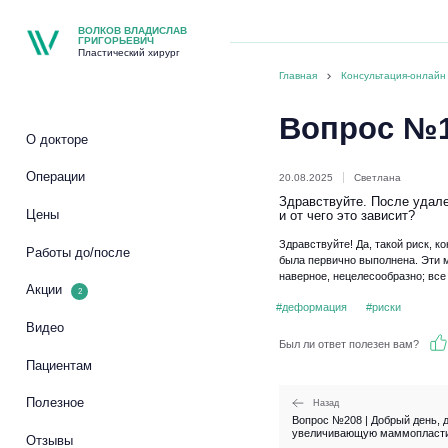
ВОЛКОВ ВЛАДИСЛАВ
ГРИГОРЬЕВИЧ
Пластический хирург
Главная
Консультация-онлайн
Вопрос №
О докторе
Операции
20.08.2025
Светлана
Здравствуйте. После удале
Цены
и от чего это зависит?
Здравствуйте! Да, такой риск, к
Работы до/после
была первично выполнена. Эти 
наверное, нецелесообразно; все
Акции
2
#деформация
#риски
Видео
Был ли ответ полезен вам?
Пациентам
Полезное
Назад
Вопрос №208 | Добрый день, 
увеличивающую маммопластик
Отзывы