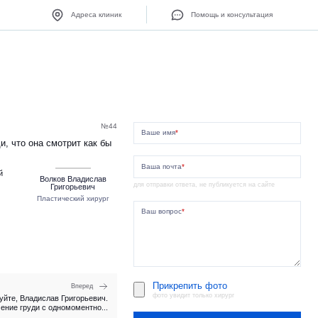
Адреса клиник
Помощь и консультация
№44
Ваше имя
*
, что она смотрит как бы
Ваша почта
*
й
Волков Владислав
для отправки ответа, не публикуется на сайте
Григорьевич
Пластический хирург
Ваш вопрос
*
Прикрепить фото
Вперед
фото увидит только хирург
уйте, Владислав Григорьевич.
ние груди с одномоментно...