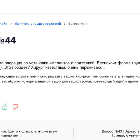
нлайн
Увеличение груди с подтяжкой
Вопрос №44
№44
ла операция по установке имплантов с подтяжкой. Беспокоит форма груди
). Это пройдет? Хирург известный, очень переживаю…
олнующие вопросы вам нужно решать с вашим хирургом, тем более на этапе первично
у вас абсолютно нормальная ситуация для ваших сроков, позже грудь “сядет” и примет
йте. Где-то я слышала, что не всем
Вопрос №43 | Здравств
 имплантам...
Планирую увеличе