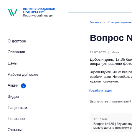
ВОЛКОВ ВЛАДИСЛАВ
ГРИГОРЬЕВИЧ
Пластический хирург
Главная
Консультация-о
Вопрос 
О докторе
Операции
14.07.2023
Инна
Добрый день. 17.06 бы
Цены
вверх (отправляю фото
Здравствуйте, Инна! Все в
Работы до/после
реабилитации. Но вообще, 
нужное положение.
Акции
2
#реабилитация
Видео
Был ли ответ полезен вам?
Пациентам
Полезное
Назад
Вопрос №135 | Здравству
можно делать подтяжку с
Отзывы