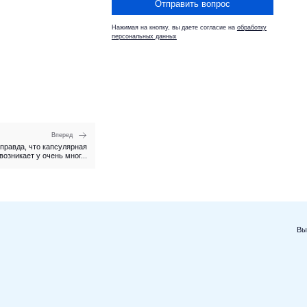
Отправить вопрос
Нажимая на кнопку, вы даете согласие на
обработку
персональных данных
Вперед
 правда, что капсулярная
возникает у очень мног...
Вы