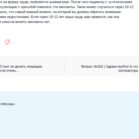
я на форму груди, появляется асимметрия. После чего пациенты с эстетическими
сультацию с просьбой поменять эти импланты. Такое может случиться через 10-12
имать, что самый важный момент, на который вы должны обратить внимание:
ими недостатками. Если через 10-12 лет ваша грудь вам нравится, как она
 и смысла менять импланты нет.
 Стоит ли делать операцию
Вопрос №202 | Здравствуйте! А это
сли очень...
контрактура 
в Москвы -