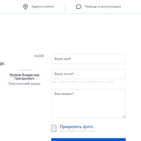
Адреса клиник
Помощь и консультация
№206
Ваше имя
*
ди.
Ваша почта
*
Волков Владислав
Григорьевич
для отправки ответа, не публикуется на сайте
Пластический хирург
Ваш вопрос
*
Прикрепить фото
фото увидит только хирург