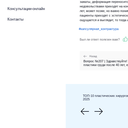
зажаты, деформация переноситс
недовольствами приходят на кон
Консультации-онлайн
лет, может позже, но важно пон
пациенты приходят с эстетическ
Контакты
ощущается и выглядит, то тогда
#капсулярная_контрактура
Был ли ответ полезен вам?
Назад
Вопрос №207 | Здравствуйте!
пластики груди после 40 лет, е
ТОП-10 пластических хирурго
2025