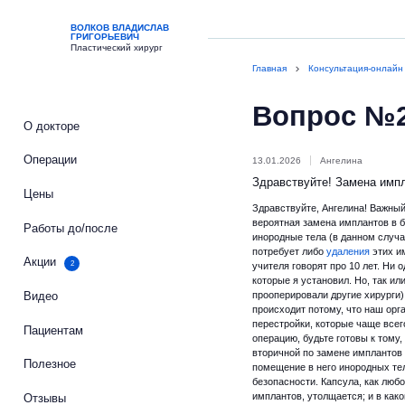
ВОЛКОВ ВЛАДИСЛАВ
ГРИГОРЬЕВИЧ
Пластический хирург
Главная
Консультация-онлайн
Вопрос №
О докторе
Операции
13.01.2026
Ангелина
Здравствуйте! Замена импл
Цены
Здравствуйте, Ангелина! Важный
вероятная замена имплантов в 
Работы до/после
инородные тела (в данном случа
потребует либо
удаления
этих и
Акции
2
учителя говорят про 10 лет. Ни
которые я установил. Но, так ил
прооперировали другие хирурги)
Видео
происходит потому, что наш ор
перестройки, которые чаще всег
Пациентам
операцию, будьте готовы к тому
вторичной по замене имплантов 
Полезное
помещение в него инородных тел
безопасности. Капсула, как люб
имплантов, утолщается; и в как
Отзывы