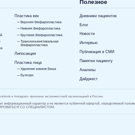
Полезное
Пластика век
Дневники пациентов
Верхняя блефаропластика
Блог
Нижняя блефаропластика
Новости
ой
Круговая блефаропластика
и
Трансконъюнктивальная
Интервью
блефаропластика
ка
Публикация в СМИ
Липосакция
Памятки пациенту
Пластика лица
Удаление комков Биша
Анализы
Булхорн
Дайджест
Facebook и Instagram, признана экстремистской организацией в России.
носит информационный характер и не является публичной офертой, определяемой п
РОВАТЬСЯ СО СПЕЦИАЛИСТОМ.