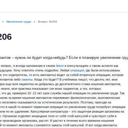
Увеличение груди
Вопрос №206
206
антов – нужна ли будет когда-нибудь? Если я планирую увеличение гру
 вопрос, я всегда напоминаю в своем
блоге
и консультациях о таком аспекте как
будущем. Хочу ответить очень подробно. Любая
операция
, где были использованы
е это эндопротезы, то есть импланты) ведет за собой вторичную операцию, которая
мплантов либо
замены
. Когда это будет? В учебниках пишут, что десять лет, мои
 одна еще моя пациентка не добралась до десятилетнего стажа ношения имплантов,
и иначе, моя практика показывает (не моих пациентов, а тех, которых
, что да, примерно 10 -12 лет срок службы нашей операции по увеличению груди. Так
ганизм за время ношения имплантов переживает физиологические, анатомические
о негативно сказываются на эстетическом результате. Поэтому, приходя на
, что в какой-то момент первичная операция по увеличению груди потребует операции
или по их удалению. Капсулярная контрактура – это защитная реакция организма на
. Организм отделяет инородное тело от себя этой капсулой и чувствует себя в
ое производное организма, растет. И растет в течение всего времени ношения
ой-то момент импланты становятся зажаты этой капсулой. И вот когда импланты