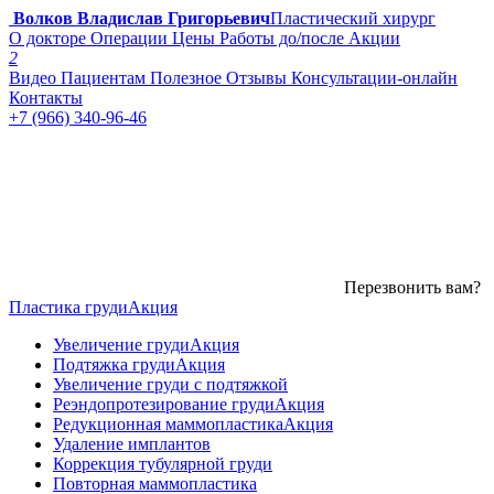
Волков Владислав Григорьевич
Пластический хирург
О докторе
Операции
Цены
Работы до/после
Акции
2
Видео
Пациентам
Полезное
Отзывы
Консультации-онлайн
Контакты
+7 (966) 340-96-46
Перезвонить вам?
Пластика груди
Акция
Увеличение груди
Акция
Подтяжка груди
Акция
Увеличение груди с подтяжкой
Реэндопротезирование груди
Акция
Редукционная маммопластика
Акция
Удаление имплантов
Коррекция тубулярной груди
Повторная маммопластика