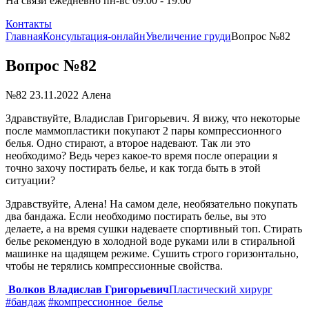
На связи ежедневно пн-вс 09:00 - 19:00
Контакты
Главная
Консультация-онлайн
Увеличение груди
Вопрос №82
Вопрос №82
№82
23.11.2022
Алена
Здравствуйте, Владислав Григорьевич. Я вижу, что некоторые
после маммопластики покупают 2 пары компрессионного
белья. Одно стирают, а второе надевают. Так ли это
необходимо? Ведь через какое-то время после операции я
точно захочу постирать белье, и как тогда быть в этой
ситуации?
Здравствуйте, Алена! На самом деле, необязательно покупать
два бандажа. Если необходимо постирать белье, вы это
делаете, а на время сушки надеваете спортивный топ. Стирать
белье рекомендую в холодной воде руками или в стиральной
машинке на щадящем режиме. Сушить строго горизонтально,
чтобы не терялись компрессионные свойства.
Волков Владислав Григорьевич
Пластический хирург
#бандаж
#компрессионное_белье