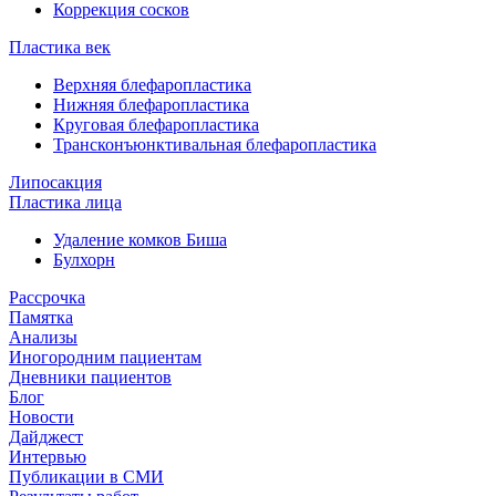
Коррекция сосков
Пластика век
Верхняя блефаропластика
Нижняя блефаропластика
Круговая блефаропластика
Трансконъюнктивальная блефаропластика
Липосакция
Пластика лица
Удаление комков Биша
Булхорн
Рассрочка
Памятка
Анализы
Иногородним пациентам
Дневники пациентов
Блог
Новости
Дайджест
Интервью
Публикации в СМИ