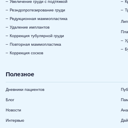
Увеличение груди с подтяжкой
К
Реэндопротезирование груди
Т
Редукционная маммопластика
Лип
Удаление имплантов
Пла
Коррекция тубулярной груди
У
Повторная маммопластика
Б
Коррекция сосков
Полезное
Дневники пациентов
Пуб
Блог
Пам
Новости
Ана
Интервью
Дай