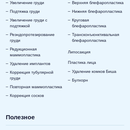
Увеличение груди
Верхняя блефаропластика
Подтяжка груди
Нижняя блефаропластика
Увеличение груди с
Круговая
подтяжкой
блефаропластика
Реэндопротезирование
Трансконъюнктивальная
груди
блефаропластика
Редукционная
Липосакция
маммопластика
Пластика лица
Удаление имплантов
Удаление комков Биша
Коррекция тубулярной
груди
Булхорн
Повторная маммопластика
Коррекция сосков
Полезное