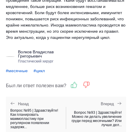
проведения такой операции. Ткани будут восстанавливаться
медленнее, больше риск возникновения гематом и
кровотечений. Боли будут более интенсивными, иммунитет
понижен, повышается риск инфекционных заболеваний, что
крайне нежелательно. Иногда маммопластика проводится во
время менструации, но это скорее исключение из правил.
Это актуально, когда у пациентки нерегулярный цикл.
Волков Владислав
Григорьевич
Пластический хирург
#месячные
#цикл
Был ли ответ полезен вам?
Назад
Вперед
Вопрос №95 | Здравствуйте!
Вопрос №93 | Здравствуйте!
Как планировать
Можно ли делать увеличение
маммопластику при
груди перед месячными? Или
регулярном появлении
лучше дел...
задержк...