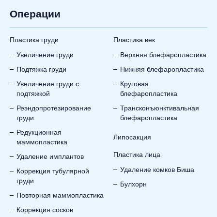
Операции
Пластика груди
Пластика век
Увеличение груди
Верхняя блефаропластика
Подтяжка груди
Нижняя блефаропластика
Увеличение груди с
Круговая
подтяжкой
блефаропластика
Реэндопротезирование
Трансконъюнктивальная
груди
блефаропластика
Редукционная
Липосакция
маммопластика
Пластика лица
Удаление имплантов
Удаление комков Биша
Коррекция тубулярной
груди
Булхорн
Повторная маммопластика
Коррекция сосков