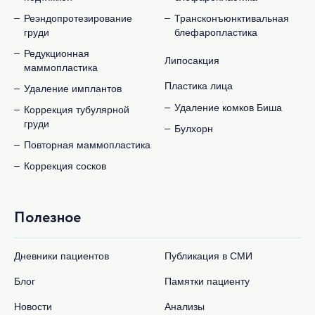
Реэндопротезирование
Трансконъюнктивальная
груди
блефаропластика
Редукционная
Липосакция
маммопластика
Пластика лица
Удаление имплантов
Удаление комков Биша
Коррекция тубулярной
груди
Булхорн
Повторная маммопластика
Коррекция сосков
Полезное
Дневники пациентов
Публикация в СМИ
Блог
Памятки пациенту
Новости
Анализы