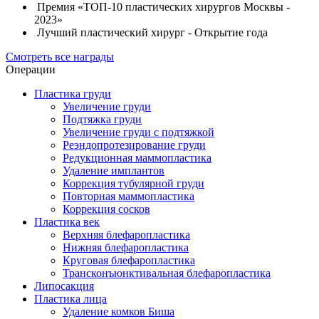
Премия «ТОП-10 пластических хирургов Москвы -
2023»
Лучший пластический хирург - Открытие года
Смотреть все награды
Операции
Пластика груди
Увеличение груди
Подтяжка груди
Увеличение груди с подтяжкой
Реэндопротезирование груди
Редукционная маммопластика
Удаление имплантов
Коррекция тубулярной груди
Повторная маммопластика
Коррекция сосков
Пластика век
Верхняя блефаропластика
Нижняя блефаропластика
Круговая блефаропластика
Трансконъюнктивальная блефаропластика
Липосакция
Пластика лица
Удаление комков Биша