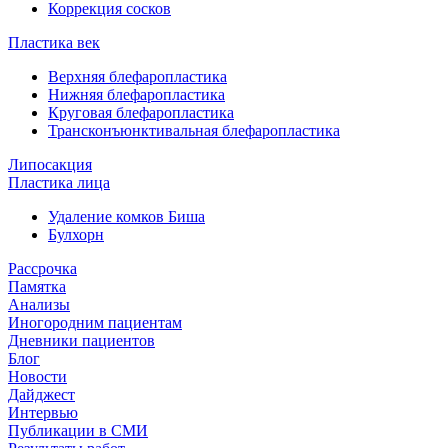
Коррекция сосков
Пластика век
Верхняя блефаропластика
Нижняя блефаропластика
Круговая блефаропластика
Трансконъюнктивальная блефаропластика
Липосакция
Пластика лица
Удаление комков Биша
Булхорн
Рассрочка
Памятка
Анализы
Иногородним пациентам
Дневники пациентов
Блог
Новости
Дайджест
Интервью
Публикации в СМИ