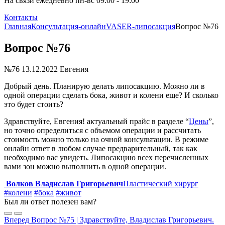
На связи ежедневно пн-вс 09:00 - 19:00
Контакты
Главная
Консультация-онлайн
VASER-липосакция
Вопрос №76
Вопрос №76
№76
13.12.2022
Евгения
Добрый день. Планирую делать липосакцию. Можно ли в
одной операции сделать бока, живот и колени еще? И сколько
это будет стоить?
Здравствуйте, Евгения! актуальный прайс в разделе “
Цены
”,
но точно определиться с объемом операции и рассчитать
стоимость можно только на очной консультации. В режиме
онлайн ответ в любом случае предварительный, так как
необходимо вас увидеть. Липосакцию всех перечисленных
вами зон можно выполнить в одной операции.
Волков Владислав Григорьевич
Пластический хирург
#колени
#бока
#живот
Был ли ответ полезен вам?
Вперед
Вопрос №75 | Здравствуйте, Владислав Григорьевич.