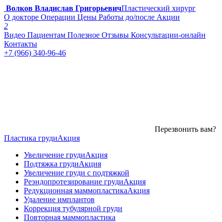
Волков Владислав Григорьевич
Пластический хирург
О докторе
Операции
Цены
Работы до/после
Акции
2
Видео
Пациентам
Полезное
Отзывы
Консультации-онлайн
Контакты
+7 (966) 340-96-46
Перезвонить вам?
Пластика груди
Акция
Увеличение груди
Акция
Подтяжка груди
Акция
Увеличение груди с подтяжкой
Реэндопротезирование груди
Акция
Редукционная маммопластика
Акция
Удаление имплантов
Коррекция тубулярной груди
Повторная маммопластика