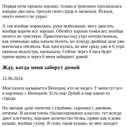
Первая ночь прошла хорошо, только я тревожно просыпалась
каждые два часа, трогала свою грудь и засыпала. Искала,
никто ничего не украл.
А так вообще нормально, руки мобильные, могу двигать,
вообще короче все хорошо. Обезбол хорошо помогает, вообще
ничего не чувствую. Практически под утро почувствовала,
как немножко швы начали болеть, но походу двойная доза уже
кончилась обезбола. Как проснулась, ко мне сразу уже в 6 утра
пришла медсестра, прокапала. Сейчас через 4 часа будет
прием врача и через 6 меня забирают домой.
Жду, когда меня заберут домой
22.06.2024
Моя палата называется Венеция, кто не видел. У меня тут все
в картинах с Венецией. Есть еще Дубай и еще какие-то
города.
На завтрак дали омлетик с грибами, сырники с джемом,
печенье. В целом очень сбалансированно классно, тут всегда
дают клетчатку, хорошее количество белка, прямо как я дома
кушаю, вообще супер. Я сижу такая кушаю, ко мне заходит