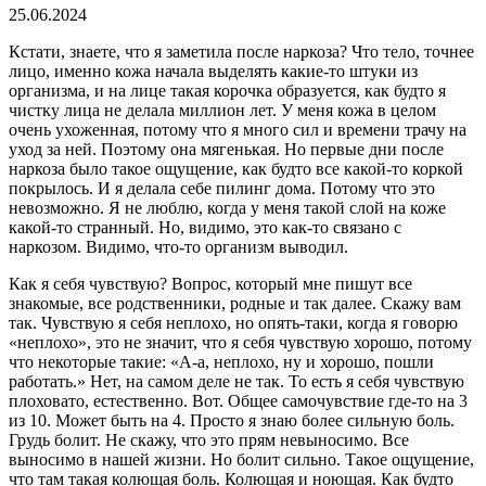
25.06.2024
Кстати, знаете, что я заметила после наркоза? Что тело, точнее
лицо, именно кожа начала выделять какие-то штуки из
организма, и на лице такая корочка образуется, как будто я
чистку лица не делала миллион лет. У меня кожа в целом
очень ухоженная, потому что я много сил и времени трачу на
уход за ней. Поэтому она мягенькая. Но первые дни после
наркоза было такое ощущение, как будто все какой-то коркой
покрылось. И я делала себе пилинг дома. Потому что это
невозможно. Я не люблю, когда у меня такой слой на коже
какой-то странный. Но, видимо, это как-то связано с
наркозом. Видимо, что-то организм выводил.
Как я себя чувствую? Вопрос, который мне пишут все
знакомые, все родственники, родные и так далее. Скажу вам
так. Чувствую я себя неплохо, но опять-таки, когда я говорю
«неплохо», это не значит, что я себя чувствую хорошо, потому
что некоторые такие: «А-а, неплохо, ну и хорошо, пошли
работать.» Нет, на самом деле не так. То есть я себя чувствую
плоховато, естественно. Вот. Общее самочувствие где-то на 3
из 10. Может быть на 4. Просто я знаю более сильную боль.
Грудь болит. Не скажу, что это прям невыносимо. Все
выносимо в нашей жизни. Но болит сильно. Такое ощущение,
что там такая колющая боль. Колющая и ноющая. Как будто