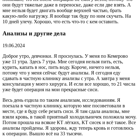
они будут тяжелые даже в переноске, даже если две взять. А
мне нельзя будет двигать вообще верхней частью, брать
какую-либо нагрузку. Я вообще так буду по ним скучать. На
10 дней улечу. Хорошо, что есть что-то с кем оставить.
Анализы и другие дела
19.06.2024
Доброе утро, девчонки. Я проснулась. У меня по Кемерово
уже 11 утра. Здесь 7 утра. Мне сегодня нельзя пить, есть,
курить, капать в нос, пить воду. Короче, ничего нельзя,
потому что у меня сейчас будут анализы. Я сегодня еду
сдавать в частную клинику анализы с утра. А завтра у меня
консультация у моего хирурга. И если все хорошо, то 21 числа
уже будет операция на мои прекрасные сиси.
Весь день ездила по таким анализам, исследованиям. Я
поехала в частную клинику, которую мне посоветовали в
месте, где я буду себе резать сиси. Я там сдала анализы, мне
взяли кровь, в такой приятный холодильничек положила мочу.
Потом прошла на всякие КТ лёгких, КТ сисек и всё такое. Все
анализы пройдены. Я здорова, жду теперь кровь и готовлюсь
к операции. Вышло всё на 33 тысячи.