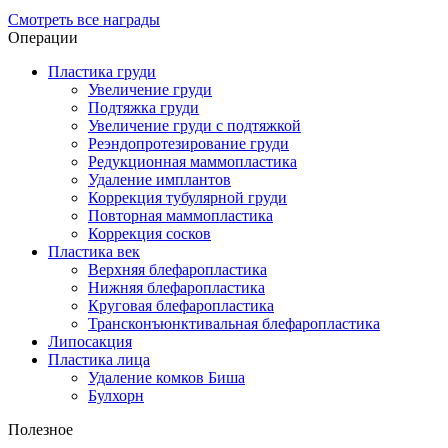
Смотреть все награды
Операции
Пластика груди
Увеличение груди
Подтяжка груди
Увеличение груди с подтяжкой
Реэндопротезирование груди
Редукционная маммопластика
Удаление имплантов
Коррекция тубулярной груди
Повторная маммопластика
Коррекция сосков
Пластика век
Верхняя блефаропластика
Нижняя блефаропластика
Круговая блефаропластика
Трансконъюнктивальная блефаропластика
Липосакция
Пластика лица
Удаление комков Биша
Булхорн
Полезное