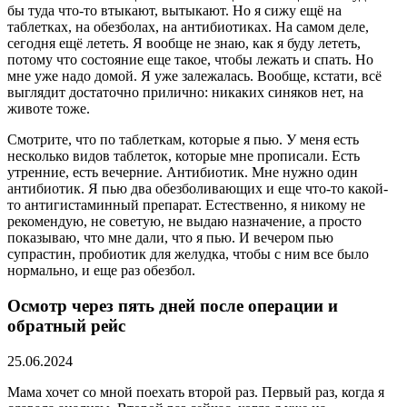
бы туда что-то втыкают, вытыкают. Но я сижу ещё на
таблетках, на обезболах, на антибиотиках. На самом деле,
сегодня ещё лететь. Я вообще не знаю, как я буду лететь,
потому что состояние еще такое, чтобы лежать и спать. Но
мне уже надо домой. Я уже залежалась. Вообще, кстати, всё
выглядит достаточно прилично: никаких синяков нет, на
животе тоже.
Смотрите, что по таблеткам, которые я пью. У меня есть
несколько видов таблеток, которые мне прописали. Есть
утренние, есть вечерние. Антибиотик. Мне нужно один
антибиотик. Я пью два обезболивающих и еще что-то какой-
то антигистаминный препарат. Естественно, я никому не
рекомендую, не советую, не выдаю назначение, а просто
показываю, что мне дали, что я пью. И вечером пью
супрастин, пробиотик для желудка, чтобы с ним все было
нормально, и еще раз обезбол.
Осмотр через пять дней после операции и
обратный рейс
25.06.2024
Мама хочет со мной поехать второй раз. Первый раз, когда я