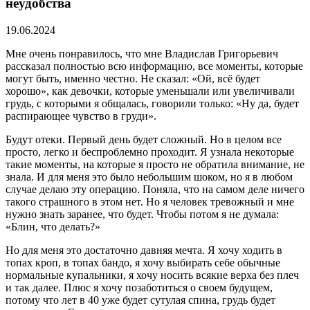
неудобства
19.06.2024
Мне очень понравилось, что мне Владислав Григорьевич
рассказал полностью всю информацию, все моменты, которые
могут быть, именно честно. Не сказал: «Ой, всё будет
хорошо», как девочки, которые уменьшали или увеличивали
грудь, с которыми я общалась, говорили только: «Ну да, будет
распирающее чувство в груди».
Будут отеки. Первый день будет сложный. Но в целом все
просто, легко и беспроблемно проходит. Я узнала некоторые
такие моменты, на которые я просто не обратила внимание, не
знала. И для меня это было небольшим шоком, но я в любом
случае делаю эту операцию. Поняла, что на самом деле ничего
такого страшного в этом нет. Но я человек тревожный и мне
нужно знать заранее, что будет. Чтобы потом я не думала:
«Блин, что делать?»
Но для меня это достаточно давняя мечта. Я хочу ходить в
топах кроп, в топах бандо, я хочу выбирать себе обычные
нормальные купальники, я хочу носить всякие верха без плеч
и так далее. Плюс я хочу позаботиться о своем будущем,
потому что лет в 40 уже будет сутулая спина, грудь будет