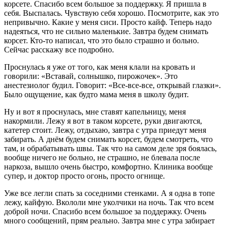
корсете. Спасибо всем большое за поддержку. Я пришла в
себя. Выспалась. Чувствую себя хорошо. Посмотрите, как это
непривычно. Какие у меня сиси. Просто кайф. Теперь надо
надеяться, что не сильно маленькие. Завтра будем снимать
корсет. Кто-то написал, что это было страшно и больно.
Сейчас расскажу все подробно.
Проснулась я уже от того, как меня клали на кровать и
говорили: «Вставай, солнышко, пирожочек». Это
анестезиолог будил. Говорит: «Все-все-все, открывай глазки».
Было ощущение, как будто мама меня в школу будит.
Ну и вот я проснулась, мне ставят капельницу, меня
накормили. Лежу я вот в таком корсете, руки двигаются,
катетер стоит. Лежу, отдыхаю, завтра с утра приедут меня
забирать. А днём будем снимать корсет, будем смотреть, что
там, и обрабатывать швы. Так что на самом деле зря боялась,
вообще ничего не больно, не страшно, не блевала после
наркоза, вышло очень быстро, комфортно. Клиника вообще
супер, и доктор просто огонь, просто огнище.
Уже все легли спать за соседними стенками. А я одна в топе
лежу, кайфую. Вкололи мне уколчики на ночь. Так что всем
доброй ночи. Спасибо всем большое за поддержку. Очень
много сообщений, прям реально. Завтра мне с утра забирает