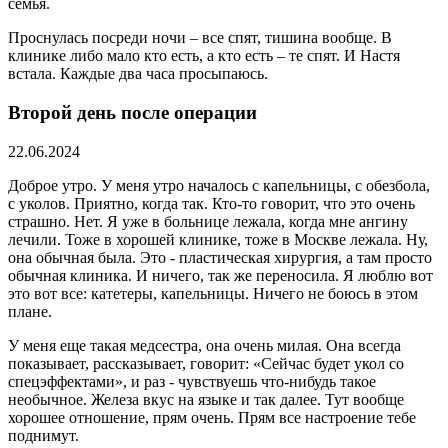
семья.
Проснулась посреди ночи – все спят, тишина вообще. В
клинике либо мало кто есть, а кто есть – те спят. И Настя
встала. Каждые два часа просыпаюсь.
Второй день после операции
22.06.2024
Доброе утро. У меня утро началось с капельницы, с обезбола,
с уколов. Приятно, когда так. Кто-то говорит, что это очень
страшно. Нет. Я уже в больнице лежала, когда мне ангину
лечили. Тоже в хорошей клинике, тоже в Москве лежала. Ну,
она обычная была. Это - пластическая хирургия, а там просто
обычная клиника. И ничего, так же переносила. Я люблю вот
это вот все: катетеры, капельницы. Ничего не боюсь в этом
плане.
У меня еще такая медсестра, она очень милая. Она всегда
показывает, рассказывает, говорит: «Сейчас будет укол со
спецэффектами», и раз - чувствуешь что-нибудь такое
необычное. Железа вкус на языке и так далее. Тут вообще
хорошее отношение, прям очень. Прям все настроение тебе
поднимут.