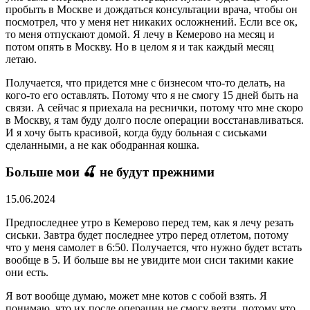
пробыть в Москве и дождаться консультации врача, чтобы он
посмотрел, что у меня нет никаких осложнений. Если все ок,
то меня отпускают домой. Я лечу в Кемерово на месяц и
потом опять в Москву. Но в целом я и так каждый месяц
летаю.
Получается, что придется мне с бизнесом что-то делать, на
кого-то его оставлять. Потому что я не смогу 15 дней быть на
связи. А сейчас я приехала на реснички, потому что мне скоро
в Москву, я там буду долго после операции восстанавливаться.
И я хочу быть красивой, когда буду больная с сиськами
сделанными, а не как ободранная кошка.
Больше мои 🍒 не будут прежними
15.06.2024
Предпоследнее утро в Кемерово перед тем, как я лечу резать
сиськи. Завтра будет последнее утро перед отлетом, потому
что у меня самолет в 6:50. Получается, что нужно будет встать
вообще в 5. И больше вы не увидите мои сиси такими какие
они есть.
Я вот вообще думаю, может мне котов с собой взять. Я
понимаю, что их после операции не смогу везти, потому что