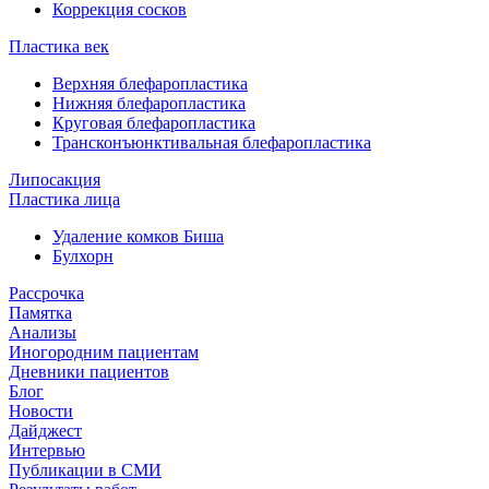
Коррекция сосков
Пластика век
Верхняя блефаропластика
Нижняя блефаропластика
Круговая блефаропластика
Трансконъюнктивальная блефаропластика
Липосакция
Пластика лица
Удаление комков Биша
Булхорн
Рассрочка
Памятка
Анализы
Иногородним пациентам
Дневники пациентов
Блог
Новости
Дайджест
Интервью
Публикации в СМИ