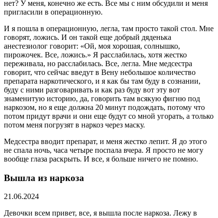
нет? У меня, конечно же есть. Все мы с ним обсудили и меня
пригласили в операционную.
И я пошла в операционную, легла, там просто такой стол. Мне
говорят, ложись. И он такой еще добрый дяденька
анестезиолог говорит: «Ой, моя хорошая, солнышко,
пирожочек. Все, ложись.» Я расслабилась, хотя жестко
переживала, но расслабилась. Все, легла. Мне медсестра
говорит, что сейчас введут в Вену небольшое количество
препарата наркотического, и я как бы там буду в сознании,
буду с ними разговаривать и как раз буду вот эту вот
знаменитую историю, да, говорить там всякую фигню под
наркозом, но я еще должна 20 минут подождать, потому что
потом придут врачи и они еще будут со мной угорать, а только
потом меня погрузят в наркоз через маску.
Медсестра вводит препарат, и меня жестко лепит. Я до этого
не спала ночь, часа четыре поспала вчера. Я просто не могу
вообще глаза раскрыть. И все, я больше ничего не помню.
Вышла из наркоза
21.06.2024
Девочки всем привет, все, я вышла после наркоза. Лежу в