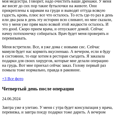
моя медсестра. Говорит, надо очистить ваши дренажи. У меня
же висят до сих пор такие бутылочки на животе. Они
прикреплены к шрамам на груди и выводят оттуда всякую
гадость, кровь, плюс все что осталось. То есть где-то раз в день
или два раза в день эту историю всю сливают, но мне сказали,
что у меня уже прям мало всякой этой жидкости осталось. И
это good. Скоро прием врача, и отпускают домой. Сейчас
начну потихонечку собираться. Врач будет меня проверять и
перевязывать.
Меня встретили. Все, я уже дома с новыми сис. Сейчас
мамуля будет нас кормить вкусненько. А вечером, если я буду
в состоянии, то еще хотим в ресторан съездить. Я заказала
подарки для своих хирургов, которые мне делали операцию
на грудь. Вот мне приехал сейчас заказ. Голову первый раз
помыла тоже нормально, правда в раковине.
+3
Все фото
Четвертый день после операции
24.06.2024
Завтра уже я улетаю. У меня с утра будет консультация у врача,
перевязка, и завтра поеду подарки тоже дарить. А вечером