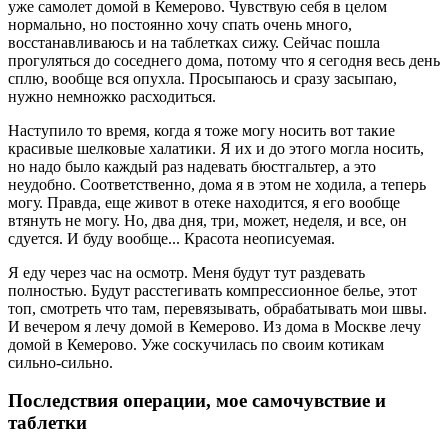
уже самолет домой в Кемерово. Чувствую себя в целом
нормально, но постоянно хочу спать очень много,
восстанавливаюсь и на таблетках сижу. Сейчас пошла
прогуляться до соседнего дома, потому что я сегодня весь день
сплю, вообще вся опухла. Просыпаюсь и сразу засыпаю,
нужно немножко расходиться.
Наступило то время, когда я тоже могу носить вот такие
красивые шелковые халатики. Я их и до этого могла носить,
но надо было каждый раз надевать бюстгальтер, а это
неудобно. Соответственно, дома я в этом не ходила, а теперь
могу. Правда, еще живот в отеке находится, я его вообще
втянуть не могу. Но, два дня, три, может, неделя, и все, он
сдуется. И буду вообще... Красота неописуемая.
Я еду через час на осмотр. Меня будут тут раздевать
полностью. Будут расстегивать компрессионное белье, этот
топ, смотреть что там, перевязывать, обрабатывать мои швы.
И вечером я лечу домой в Кемерово. Из дома в Москве лечу
домой в Кемерово. Уже соскучилась по своим котикам
сильно-сильно.
Последствия операции, мое самочувствие и
таблетки