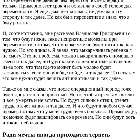
что беременеть не раньше чем через год после операции
только. Примерно этот срок я и оставила в своей голове для
беременности. Я еще даже не пыталась, не думала в эту
сторону и так далее. Но как бы в перспективе я знаю, что я
буду рожать.
И, соответственно, мне рассказал Владислав Григорьевич о
том, что будут некие такие неприятные моменты при
беременности, потому что молоко уже не будет идти так, как
нужно. Но это я знала. Я знала, что выкармливать ребенка я
не смогу. Это не проблема, можно выкармливать с помощью
смеси и так далее, но будут какие-то неприятные ощущения
из-за того, что там где-то может быть молоко будет
застаиваться, если оно вообще пойдет и так далее. То есть там
это все нужно будет лечить антибиотиками и так далее.
Также он мне сказал, что после операционный период тоже
будет достаточно неприятный. Не то, чтобы прям там тяжело
и все, умереть и не встать. Но будут сильные отеки, отечет
грудь, отечет живот и так далее. И что будут в любом случае
шрамы, потому что у меня грудь очень большая. Шрамы будут,
их можно будет зашлифовать со временем. Но они будут, хоть
и такие, небольшие.
Ради мечты иногда приходится терпеть