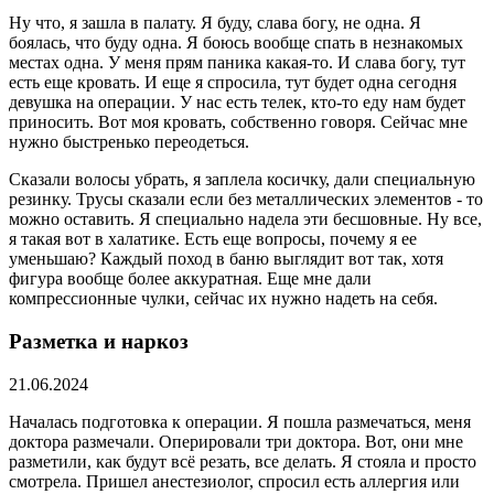
Ну что, я зашла в палату. Я буду, слава богу, не одна. Я
боялась, что буду одна. Я боюсь вообще спать в незнакомых
местах одна. У меня прям паника какая-то. И слава богу, тут
есть еще кровать. И еще я спросила, тут будет одна сегодня
девушка на операции. У нас есть телек, кто-то еду нам будет
приносить. Вот моя кровать, собственно говоря. Сейчас мне
нужно быстренько переодеться.
Сказали волосы убрать, я заплела косичку, дали специальную
резинку. Трусы сказали если без металлических элементов - то
можно оставить. Я специально надела эти бесшовные. Ну все,
я такая вот в халатике. Есть еще вопросы, почему я ее
уменьшаю? Каждый поход в баню выглядит вот так, хотя
фигура вообще более аккуратная. Еще мне дали
компрессионные чулки, сейчас их нужно надеть на себя.
Разметка и наркоз
21.06.2024
Началась подготовка к операции. Я пошла размечаться, меня
доктора размечали. Оперировали три доктора. Вот, они мне
разметили, как будут всё резать, все делать. Я стояла и просто
смотрела. Пришел анестезиолог, спросил есть аллергия или