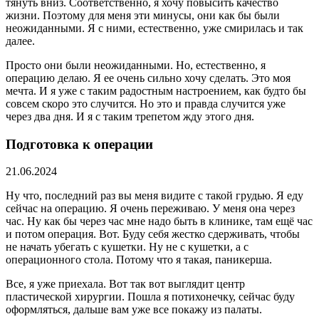
тянуть вниз. Соответственно, я хочу повысить качество
жизни. Поэтому для меня эти минусы, они как бы были
неожиданными. Я с ними, естественно, уже смирилась и так
далее.
Просто они были неожиданными. Но, естественно, я
операцию делаю. Я ее очень сильно хочу сделать. Это моя
мечта. И я уже с таким радостным настроением, как будто бы
совсем скоро это случится. Но это и правда случится уже
через два дня. И я с таким трепетом жду этого дня.
Подготовка к операции
21.06.2024
Ну что, последний раз вы меня видите с такой грудью. Я еду
сейчас на операцию. Я очень переживаю. У меня она через
час. Ну как бы через час мне надо быть в клинике, там ещё час
и потом операция. Вот. Буду себя жестко сдерживать, чтобы
не начать убегать с кушетки. Ну не с кушетки, а с
операционного стола. Потому что я такая, паникерша.
Все, я уже приехала. Вот так вот выглядит центр
пластической хирургии. Пошла я потихонечку, сейчас буду
оформляться, дальше вам уже все покажу из палаты.