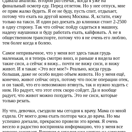
сдавала анализы. Второй раз сейчас, когда я уже на
финальный осмотр еду. Перед отлетом. Но у нее отпуск, мне
ее прям жалко будить. Я ее не буду, пусть спит, отдыхает,
потому что ехать на другой конец Москвы. Я, кстати, езжу
только на такси. И один раз доехать до клиники стоит 2-2500
в одну сторону. Так что сейчас пойду садиться в машину,
надену наушники и буду работать ехать, кайфовать. А не в
общественном транспорте, потому что я не очень его люблю,
тем более когда я болею.
Самое непривычное, что у меня вот здесь такая грудь
маленькая, и я теперь смотрю вниз, и раньше я видела вот
такие сиси, а сейчас я вижу... почти не вижу сиси, и вижу
живот. И я такая: «Это все мое?» Реально, когда грудь
большая, даже не особо видно объем живота. Но у меня ещё,
конечно, живот сейчас опух, потому что после операции отек,
и он такой, что его невозможно втянуть, так и нужно ходить с
ним. Но радует, что этот отек скоро сойдет. Да и вообще
радует, что живот можно похудеть. Это не сиси, которые
только резать.
Ну что, девочки, съездили мы сегодня к врачу. Мама со мной
ездила. От моего дома ехать полтора часа до врача. Но мы
успешно доехали, прекрасно провели это время. Я очень
весело и радостно восприняла информацию, что у меня все
хорошо заживает. Вечером я сегодня уже улетаю на самолете.