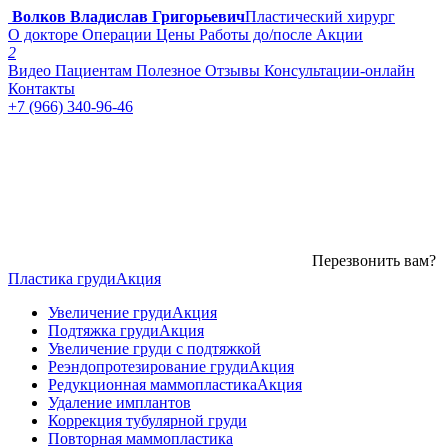
Волков Владислав Григорьевич
Пластический хирург
О докторе
Операции
Цены
Работы до/после
Акции
2
Видео
Пациентам
Полезное
Отзывы
Консультации-онлайн
Контакты
+7 (966) 340-96-46
Перезвонить вам?
Пластика груди
Акция
Увеличение груди
Акция
Подтяжка груди
Акция
Увеличение груди с подтяжкой
Реэндопротезирование груди
Акция
Редукционная маммопластика
Акция
Удаление имплантов
Коррекция тубулярной груди
Повторная маммопластика