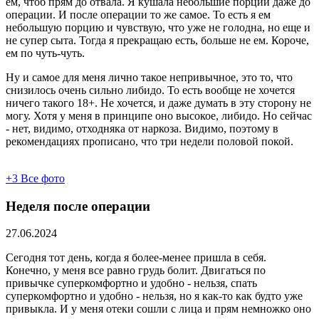
ем, чтоб прям до отвала. Я кушала небольшие порции даже до
операции. И после операции то же самое. То есть я ем
небольшую порцию и чувствую, что уже не голодна, но еще и
не супер сыта. Тогда я прекращаю есть, больше не ем. Короче,
ем по чуть-чуть.
Ну и самое для меня лично такое непривычное, это то, что
снизилось очень сильно либидо. То есть вообще не хочется
ничего такого 18+. Не хочется, и даже думать в эту сторону не
могу. Хотя у меня в принципе оно высокое, либидо. Но сейчас
- нет, видимо, отходняка от наркоза. Видимо, поэтому в
рекомендациях прописано, что три недели половой покой.
+3
Все фото
Неделя после операции
27.06.2024
Сегодня тот день, когда я более-менее пришла в себя.
Конечно, у меня все равно грудь болит. Двигаться по
привычке суперкомфортно и удобно - нельзя, спать
суперкомфортно и удобно - нельзя, но я как-то как будто уже
привыкла. И у меня отеки сошли с лица и прям немножко оно