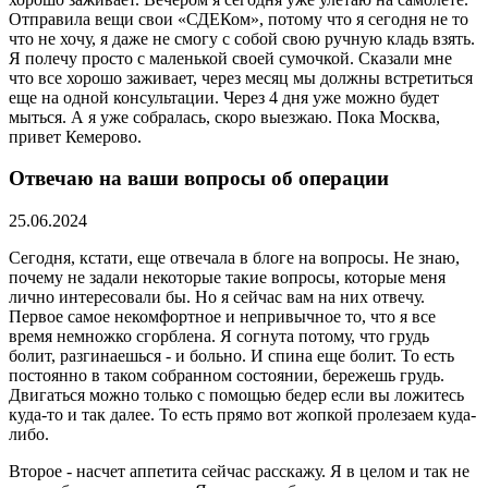
Отправила вещи свои «СДЕКом», потому что я сегодня не то
что не хочу, я даже не смогу с собой свою ручную кладь взять.
Я полечу просто с маленькой своей сумочкой. Сказали мне
что все хорошо заживает, через месяц мы должны встретиться
еще на одной консультации. Через 4 дня уже можно будет
мыться. А я уже собралась, скоро выезжаю. Пока Москва,
привет Кемерово.
Отвечаю на ваши вопросы об операции
25.06.2024
Сегодня, кстати, еще отвечала в блоге на вопросы. Не знаю,
почему не задали некоторые такие вопросы, которые меня
лично интересовали бы. Но я сейчас вам на них отвечу.
Первое самое некомфортное и непривычное то, что я все
время немножко сгорблена. Я согнута потому, что грудь
болит, разгинаешься - и больно. И спина еще болит. То есть
постоянно в таком собранном состоянии, бережешь грудь.
Двигаться можно только с помощью бедер если вы ложитесь
куда-то и так далее. То есть прямо вот жопкой пролезаем куда-
либо.
Второе - насчет аппетита сейчас расскажу. Я в целом и так не