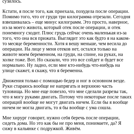
сузилось.
Кстати, я после того, как приехала, похудела после операции.
Помимо того, что от груди три килограмма отрезали. Сегодня
взвешивалась – еще минус килограмм. Это просто, наверное,
из-за моего живота, который отек после операции, и отек
понемногу сходит. Плюс грудь сейчас очень маленькая из-за
того, что она вся прижата. Выглядит это как будто я на каком-
то месяце беременности. Хотя я вешу меньше, чем весила до
операции. На лице у меня отеков нет, остался только на
животе моем беременном, на груди, на спине, на руках, на
холке тоже. Вот. Но сказали, что это все сойдет и будет все
нормально. Ну ладно, если мне кто-нибудь что-нибудь на
улице скажет, я скажу, что я беременна.
Движения только с помощью бедер и ног в основном везде.
Руки стараюсь вообще не напрягать и верхнюю часть
туловища. Но мне еще повезло, что мне сделали разрезы так,
что я могу руками двигать. Потому что некоторые после таких
операций вообще не могут двигать ничем. Если бы я вообще
ничем не могла двигать, то я бы вообще с ума сошла.
Мне хирург говорит, нужно себя беречь после операции,
сидеть дома. Но это как бы не про меня, понимаете, да? Я
сижу в кальянке с подружкой. Живём.