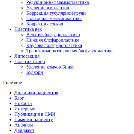
Редукционная маммопластика
Удаление имплантов
Коррекция тубулярной груди
Повторная маммопластика
Коррекция сосков
Пластика век
Верхняя блефаропластика
Нижняя блефаропластика
Круговая блефаропластика
Трансконъюнктивальная блефаропластика
Липосакция
Пластика лица
Удаление комков Биша
Булхорн
Полезное
Дневники пациентов
Блог
Новости
Интервью
Публикация в СМИ
Памятки пациенту
Анализы
Дайджест