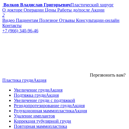
Волков Владислав Григорьевич
Пластический хирург
О докторе
Операции
Цены
Работы до/после
Акции
2
Видео
Пациентам
Полезное
Отзывы
Консультации-онлайн
Контакты
+7 (966) 340-96-46
Перезвонить вам?
Пластика груди
Акция
Увеличение груди
Акция
Подтяжка груди
Акция
Увеличение груди с подтяжкой
Реэндопротезирование груди
Акция
Редукционная маммопластика
Акция
Удаление имплантов
Коррекция тубулярной груди
Повторная маммопластика