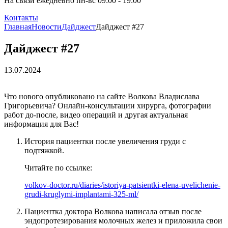
На связи ежедневно пн-вс 09:00 - 19:00
Контакты
Главная
Новости
Дайджест
Дайджест #27
Дайджест #27
13.07.2024
Что нового опубликовано на сайте Волкова Владислава
Григорьевича? Онлайн-консультации хирурга, фотографии
работ до-после, видео операций и другая актуальная
информация для Вас!
История пациентки после увеличения груди с
подтяжкой.
Читайте по ссылке:
volkov-doctor.ru/diaries/istoriya-patsientki-elena-uvelichenie-
grudi-kruglymi-implantami-325-ml/
Пациентка доктора Волкова написала отзыв после
эндопротезирования молочных желез и приложила свои