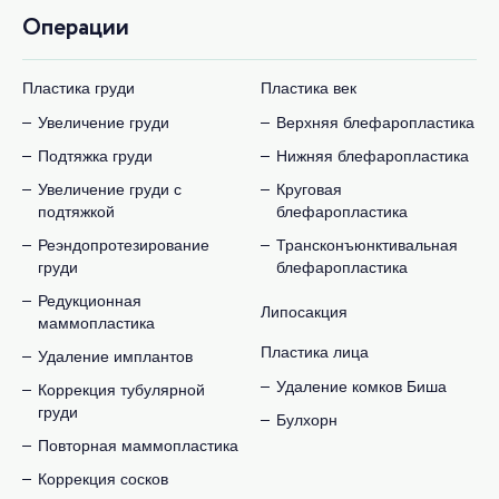
Операции
Пластика груди
Пластика век
Увеличение груди
Верхняя блефаропластика
Подтяжка груди
Нижняя блефаропластика
Увеличение груди с
Круговая
подтяжкой
блефаропластика
Реэндопротезирование
Трансконъюнктивальная
груди
блефаропластика
Редукционная
Липосакция
маммопластика
Пластика лица
Удаление имплантов
Удаление комков Биша
Коррекция тубулярной
груди
Булхорн
Повторная маммопластика
Коррекция сосков