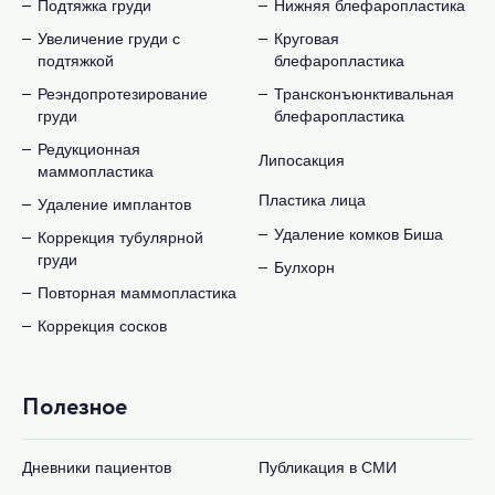
Подтяжка груди
Нижняя блефаропластика
Увеличение груди с
Круговая
подтяжкой
блефаропластика
Реэндопротезирование
Трансконъюнктивальная
груди
блефаропластика
Редукционная
Липосакция
маммопластика
Пластика лица
Удаление имплантов
Удаление комков Биша
Коррекция тубулярной
груди
Булхорн
Повторная маммопластика
Коррекция сосков
Полезное
Дневники пациентов
Публикация в СМИ