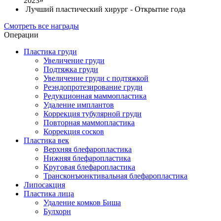
2023»
Лучший пластический хирург - Открытие года
Смотреть все награды
Операции
Пластика груди
Увеличение груди
Подтяжка груди
Увеличение груди с подтяжкой
Реэндопротезирование груди
Редукционная маммопластика
Удаление имплантов
Коррекция тубулярной груди
Повторная маммопластика
Коррекция сосков
Пластика век
Верхняя блефаропластика
Нижняя блефаропластика
Круговая блефаропластика
Трансконъюнктивальная блефаропластика
Липосакция
Пластика лица
Удаление комков Биша
Булхорн