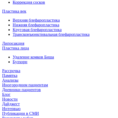
Коррекция сосков
Пластика век
Верхняя блефаропластика
Нижняя блефаропластика
Круговая блефаропластика
Трансконъюнктивальная блефаропластика
Липосакция
Пластика лица
Удаление комков Биша
Булхорн
Рассрочка
Памятка
Анализы
Иногородним пациентам
Дневники пациентов
Блог
Новости
Дайджест
Интервью
Публикации в СМИ