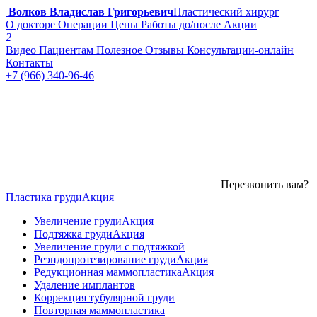
Волков Владислав Григорьевич
Пластический хирург
О докторе
Операции
Цены
Работы до/после
Акции
2
Видео
Пациентам
Полезное
Отзывы
Консультации-онлайн
Контакты
+7 (966) 340-96-46
Перезвонить вам?
Пластика груди
Акция
Увеличение груди
Акция
Подтяжка груди
Акция
Увеличение груди с подтяжкой
Реэндопротезирование груди
Акция
Редукционная маммопластика
Акция
Удаление имплантов
Коррекция тубулярной груди
Повторная маммопластика