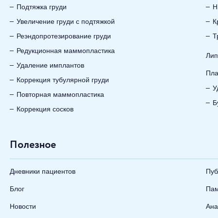
Подтяжка груди
Н
Увеличение груди с подтяжкой
К
Реэндопротезирование груди
Т
Редукционная маммопластика
Лип
Удаление имплантов
Пла
Коррекция тубулярной груди
У
Повторная маммопластика
Б
Коррекция сосков
Полезное
Дневники пациентов
Пуб
Блог
Пам
Новости
Ана