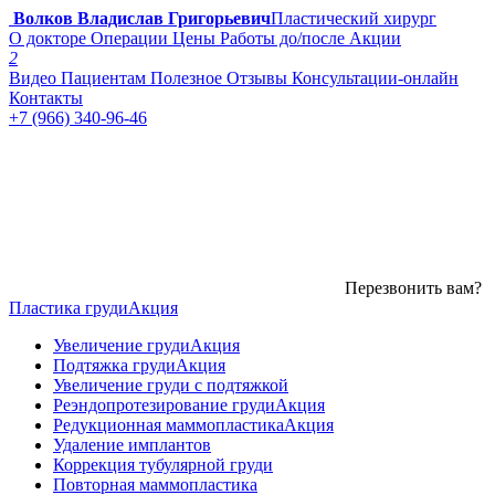
Волков Владислав Григорьевич
Пластический хирург
О докторе
Операции
Цены
Работы до/после
Акции
2
Видео
Пациентам
Полезное
Отзывы
Консультации-онлайн
Контакты
+7 (966) 340-96-46
Перезвонить вам?
Пластика груди
Акция
Увеличение груди
Акция
Подтяжка груди
Акция
Увеличение груди с подтяжкой
Реэндопротезирование груди
Акция
Редукционная маммопластика
Акция
Удаление имплантов
Коррекция тубулярной груди
Повторная маммопластика