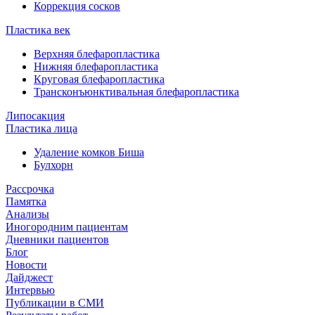
Коррекция сосков
Пластика век
Верхняя блефаропластика
Нижняя блефаропластика
Круговая блефаропластика
Трансконъюнктивальная блефаропластика
Липосакция
Пластика лица
Удаление комков Биша
Булхорн
Рассрочка
Памятка
Анализы
Иногородним пациентам
Дневники пациентов
Блог
Новости
Дайджест
Интервью
Публикации в СМИ