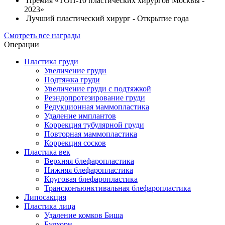
Премия «ТОП-10 пластических хирургов Москвы -
2023»
Лучший пластический хирург - Открытие года
Смотреть все награды
Операции
Пластика груди
Увеличение груди
Подтяжка груди
Увеличение груди с подтяжкой
Реэндопротезирование груди
Редукционная маммопластика
Удаление имплантов
Коррекция тубулярной груди
Повторная маммопластика
Коррекция сосков
Пластика век
Верхняя блефаропластика
Нижняя блефаропластика
Круговая блефаропластика
Трансконъюнктивальная блефаропластика
Липосакция
Пластика лица
Удаление комков Биша
Булхорн