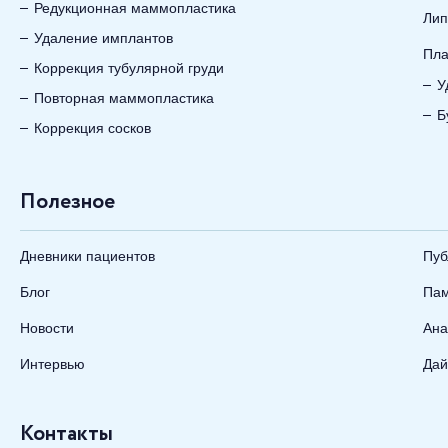
Редукционная маммопластика
Лип
Удаление имплантов
Пла
Коррекция тубулярной груди
У
Повторная маммопластика
Б
Коррекция сосков
Полезное
Дневники пациентов
Пуб
Блог
Пам
Новости
Ана
Интервью
Дай
Контакты