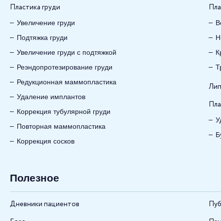
Пластика груди
Пла
Увеличение груди
В
Подтяжка груди
Н
Увеличение груди с подтяжкой
К
Реэндопротезирование груди
Т
Редукционная маммопластика
Лип
Удаление имплантов
Пла
Коррекция тубулярной груди
У
Повторная маммопластика
Б
Коррекция сосков
Полезное
Дневники пациентов
Пуб