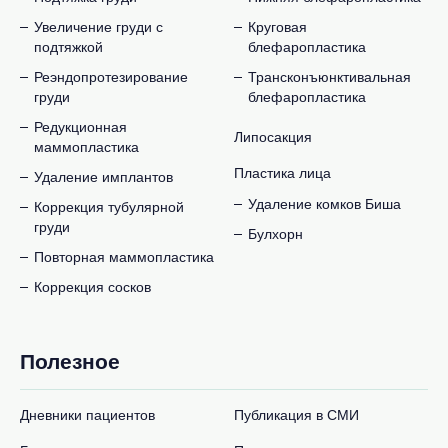
Увеличение груди с
Круговая
подтяжкой
блефаропластика
Реэндопротезирование
Трансконъюнктивальная
груди
блефаропластика
Редукционная
Липосакция
маммопластика
Пластика лица
Удаление имплантов
Удаление комков Биша
Коррекция тубулярной
груди
Булхорн
Повторная маммопластика
Коррекция сосков
Полезное
Дневники пациентов
Публикация в СМИ