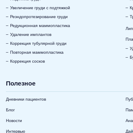
Увеличение груди с подтяжкой
К
Реэндопротезирование груди
Т
Редукционная маммопластика
Лип
Удаление имплантов
Пла
Коррекция тубулярной груди
У
Повторная маммопластика
Б
Коррекция сосков
Полезное
Дневники пациентов
Пуб
Блог
Пам
Новости
Ана
Интервью
Дай