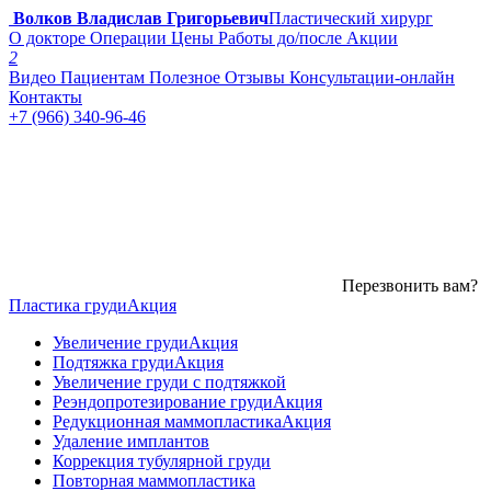
Волков Владислав Григорьевич
Пластический хирург
О докторе
Операции
Цены
Работы до/после
Акции
2
Видео
Пациентам
Полезное
Отзывы
Консультации-онлайн
Контакты
+7 (966) 340-96-46
Перезвонить вам?
Пластика груди
Акция
Увеличение груди
Акция
Подтяжка груди
Акция
Увеличение груди с подтяжкой
Реэндопротезирование груди
Акция
Редукционная маммопластика
Акция
Удаление имплантов
Коррекция тубулярной груди
Повторная маммопластика