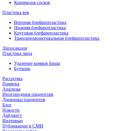
Коррекция сосков
Пластика век
Верхняя блефаропластика
Нижняя блефаропластика
Круговая блефаропластика
Трансконъюнктивальная блефаропластика
Липосакция
Пластика лица
Удаление комков Биша
Булхорн
Рассрочка
Памятка
Анализы
Иногородним пациентам
Дневники пациентов
Блог
Новости
Дайджест
Интервью
Публикации в СМИ