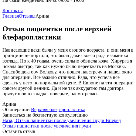
На связи ежедневно пн-вс 09:00 - 19:00
Контакты
Главная
Отзывы
Арина
Отзыв пациентки после верхней
блефаропластики
Нависающие веки были у меня с юного возраста, и они меня в
принципе не портили, это была даже своего рода изюминка
взгляда. Но к 40 годам, очень сильно обвисла кожа. Хирурга я
искала быстро, так как нужно было переезжать из Москвы.
Спасибо доктору Волкову, что пошел навстречу и нашел окно
для операции. Все зажило отлично. Рада, что успела все
сделать у него по нормальной цене. В Европе на эти операции
совсем другой ценник. Да и не так аккуратно там доктора
прячут шов в складке, поверьте, насмотрелась.
Арина
Об операции
Верхняя блефаропластика
Записаться на бесплатную консультацию
Назад
Отзыв пациентки после увеличения груди
Вперед
Отзыв пациентки после увеличения груди
Оставить отзыв