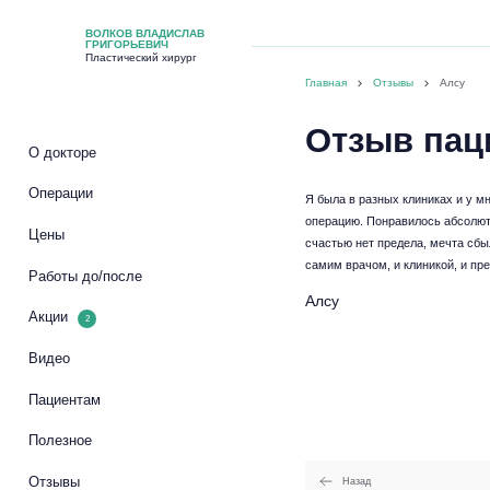
ВОЛКОВ ВЛАДИСЛАВ
ГРИГОРЬЕВИЧ
Пластический хирург
Главная
Отзывы
Алсу
Отзыв пац
О докторе
Операции
Я была в разных клиниках и у мн
операцию. Понравилось абсолютн
Цены
счастью нет предела, мечта сбы
самим врачом, и клиникой, и пр
Работы до/после
Алсу
Акции
2
Видео
Пациентам
Полезное
Отзывы
Назад