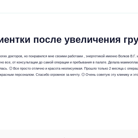
иентки после увеличения гр
огих докторов, но понравился мне своими работами , энергетикой именно Волков В.Г. 
о все, от консультации до самой операции и пребывания в палате. Делала маммоплас
лась. 🙂 Все просто отлично и красота неописуемая. Прошло только 2 месяца с операц
екрасным персоналом. Спасибо огромное за мечту. 🙂 Очень советую эту клинику и это