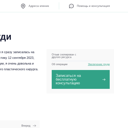
Адреса клиник
Помощь и консультация
уди
и я сразу записалась на
Отзыв скопирован с
другого ресурса
тику 12 сентября 2023,
ии, я очень довольна и
Об операции
Увеличение груди
го пластического хирурга.
Записаться на
бесплатную
консультацию
Вперед