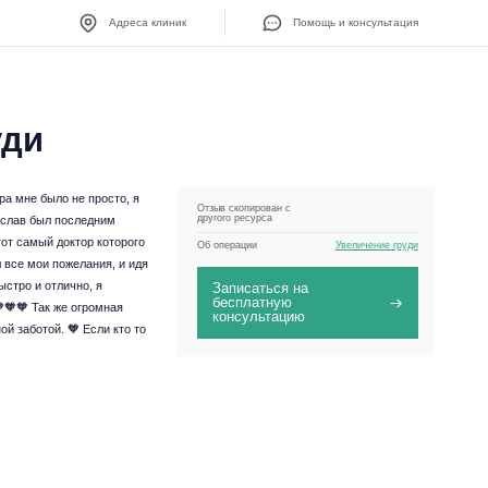
Адреса клиник
Помощь и консультация
уди
а мне было не просто, я
Отзыв скопирован с
другого ресурса
дислав был последним
тот самый доктор которого
Об операции
Увеличение груди
 все мои пожелания, и идя
ыстро и отлично, я
Записаться на
бесплатную
🧡🧡 Так же огромная
консультацию
й заботой. 🧡 Если кто то