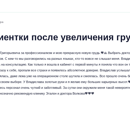
дра
иентки после увеличения гр
Григорьевича за профессионализм и мою прекрасную новую грудь.🧡🙏 Выбрать доктор
ров. С кем-то мы разговорились на разных языках, кто-то вовсе не слышал меня. Вла
 на консультацию. Как только я вошла в кабинет с первой минуты я поняла что вон он 
разу к себе, пропали все страхи и появилось абсолютное доверие. Владислав услышал
оялась, даже лежа уже на операционном столе шутила и смеялась. Все прошло очень б
 своем выборе. У Владислава золотые руки и я желаю ему больших карьерных высот.
есь персонал очень чуткий и заботливый. За сутки они окружили меня такой невероятно
нозначно рекомендую клинику Эталон и доктора Волкова🧡🧡🧡