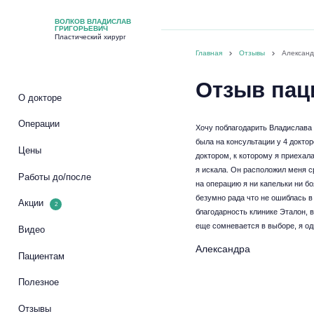
ВОЛКОВ ВЛАДИСЛАВ
ГРИГОРЬЕВИЧ
Пластический хирург
Главная
Отзывы
Алексан
Отзыв пац
О докторе
Операции
Хочу поблагодарить Владислава 
была на консультации у 4 докто
Цены
доктором, к которому я приехала
я искала. Он расположил меня с
Работы до/после
на операцию я ни капельки ни б
безумно рада что не ошиблась в
Акции
2
благодарность клинике Эталон, в
еще сомневается в выборе, я од
Видео
Александра
Пациентам
Полезное
Отзывы