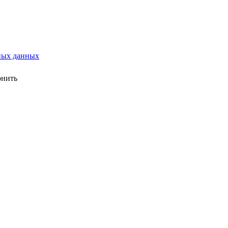
ных данных
онить