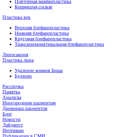
Повторная маммопластика
Коррекция сосков
Пластика век
Верхняя блефаропластика
Нижняя блефаропластика
Круговая блефаропластика
Трансконъюнктивальная блефаропластика
Липосакция
Пластика лица
Удаление комков Биша
Булхорн
Рассрочка
Памятка
Анализы
Иногородним пациентам
Дневники пациентов
Блог
Новости
Дайджест
Интервью
Публикации в СМИ