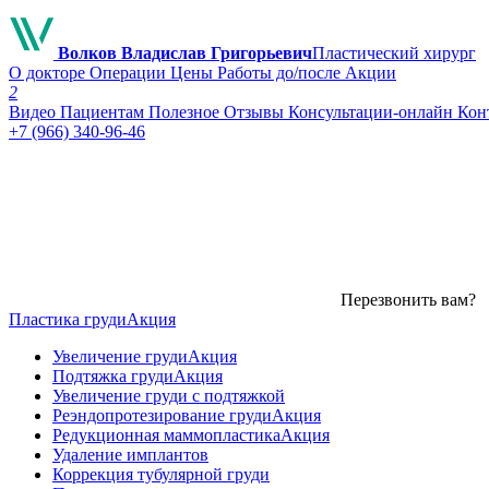
Волков Владислав Григорьевич
Пластический хирург
О докторе
Операции
Цены
Работы до/после
Акции
2
Видео
Пациентам
Полезное
Отзывы
Консультации-онлайн
Кон
+7 (966) 340-96-46
Перезвонить вам?
Пластика груди
Акция
Увеличение груди
Акция
Подтяжка груди
Акция
Увеличение груди с подтяжкой
Реэндопротезирование груди
Акция
Редукционная маммопластика
Акция
Удаление имплантов
Коррекция тубулярной груди