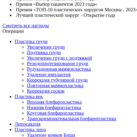
Премия «Выбор пациентов 2023 года»
Премия «ТОП-10 пластических хирургов Москвы - 2023
Лучший пластический хирург - Открытие года
Смотреть все награды
Операции
Пластика груди
Увеличение груди
Подтяжка груди
Увеличение груди с подтяжкой
Реэндопротезирование груди
Редукционная маммопластика
Удаление имплантов
Коррекция тубулярной груди
Повторная маммопластика
Коррекция сосков
Пластика век
Верхняя блефаропластика
Нижняя блефаропластика
Круговая блефаропластика
Трансконъюнктивальная блефаропластика
Липосакция
Пластика лица
Удаление комков Биша