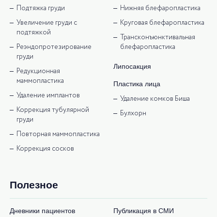
Подтяжка груди
Нижняя блефаропластика
Увеличение груди с
Круговая блефаропластика
подтяжкой
Трансконъюнктивальная
Реэндопротезирование
блефаропластика
груди
Липосакция
Редукционная
маммопластика
Пластика лица
Удаление имплантов
Удаление комков Биша
Коррекция тубулярной
Булхорн
груди
Повторная маммопластика
Коррекция сосков
Полезное
Дневники пациентов
Публикация в СМИ