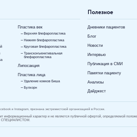
Полезное
Пластика век
Дневники пациентов
Верхняя блефаропластика
Блог
Нижняя блефаропластика
Новости
ой
Круговая блефаропластика
и
Трансконъюнктивальная
Интервью
блефаропластика
ка
Публикация в СМИ
Липосакция
Памятки пациенту
Пластика лица
Удаление комков Биша
Анализы
Булхорн
Дайджест
Facebook и Instagram, признана экстремистской организацией в России.
 носит информационный характер и не является публичной офертой, определяемой
 СПЕЦИАЛИСТОМ.