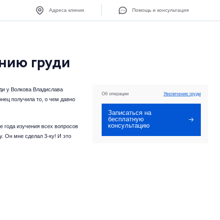
Адреса клиник
Помощь и консультация
нию груди
ди у Волкова Владислава
Об операции
Увеличение груди
нец получила то, о чем давно
Записаться на
бесплатную
консультацию
е года изучения всех вопросов
. Он мне сделал 3-ку! И это