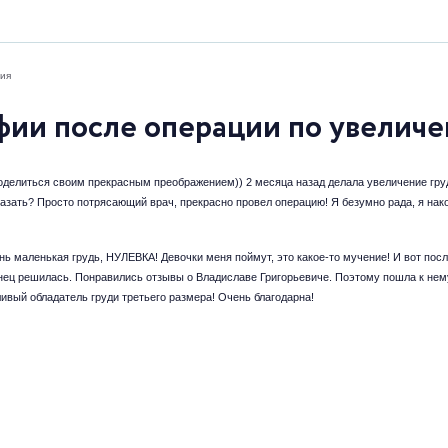
ия
фии после операции по увеличе
оделиться своим прекрасным преображением)) 2 месяца назад делала увеличение гру
азать? Просто потрясающий врач, прекрасно провел операцию! Я безумно рада, я нако
нь маленькая грудь, НУЛЕВКА! Девочки меня поймут, это какое-то мучение! И вот посл
онец решилась. Понравились отзывы о Владиславе Григорьевиче. Поэтому пошла к нему
ивый обладатель груди третьего размера! Очень благодарна!