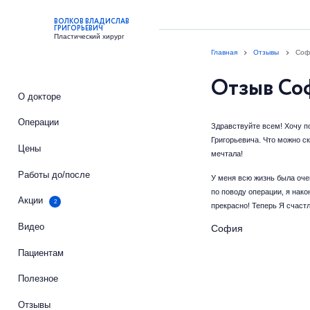
ВОЛКОВ ВЛАДИСЛАВ
ГРИГОРЬЕВИЧ
Пластический хирург
Главная
Отзывы
Соф
Отзыв Со
О докторе
Операции
Здравствуйте всем! Хочу п
Григорьевича. Что можно ск
Цены
мечтала!
Работы до/после
У меня всю жизнь была оче
по поводу операции, я нак
Акции
2
прекрасно! Теперь Я счастл
Видео
София
Пациентам
Полезное
Отзывы