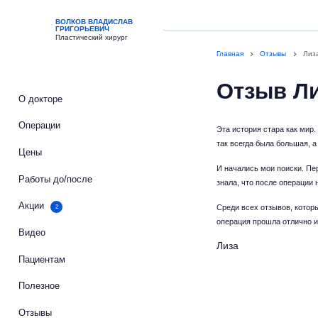
ВОЛКОВ ВЛАДИСЛАВ
ГРИГОРЬЕВИЧ
Пластический хирург
Главная
Отзывы
Лиз
Отзыв Ли
О докторе
Операции
Эта история стара как мир.
так всегда была большая, а
Цены
И начались мои поиски. Пер
Работы до/после
знала, что после операции 
Акции
2
Среди всех отзывов, которы
операция прошла отлично и
Видео
Лиза
Пациентам
Полезное
Отзывы