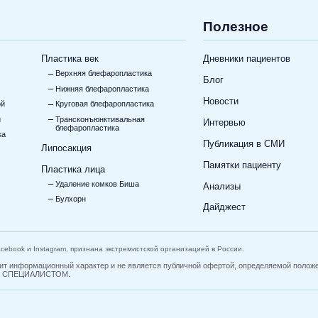
Полезное
Пластика век
Дневники пациентов
Верхняя блефаропластика
Блог
Нижняя блефаропластика
Новости
ой
Круговая блефаропластика
и
Трансконъюнктивальная
Интервью
блефаропластика
ка
Публикация в СМИ
Липосакция
Памятки пациенту
Пластика лица
Удаление комков Биша
Анализы
Булхорн
Дайджест
Facebook и Instagram, признана экстремистской организацией в России.
 носит информационный характер и не является публичной офертой, определяемой
 СПЕЦИАЛИСТОМ.