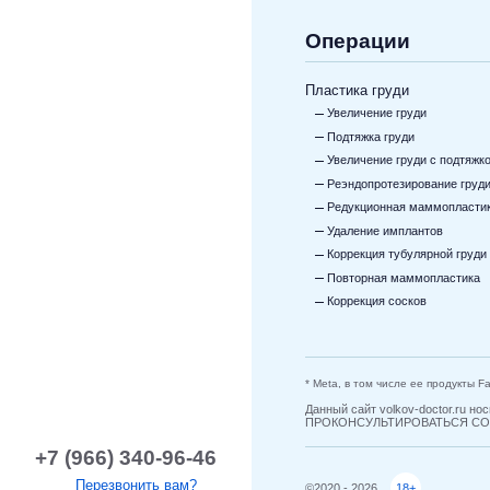
Операции
Пластика груди
Увеличение груди
Подтяжка груди
Увеличение груди с подтяжк
Реэндопротезирование груд
Редукционная маммопласти
Удаление имплантов
Коррекция тубулярной груди
Повторная маммопластика
Коррекция сосков
* Meta, в том числе ее продукты 
Данный сайт volkov-doctor.ru
ПРОКОНСУЛЬТИРОВАТЬСЯ СО
+7 (966) 340-96-46
Перезвонить вам?
©2020 - 2026
18+