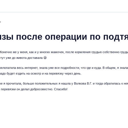
а
зы после операции по подтя
 Конечно же у меня, как и у многих мамочек, после кормления грудью собственно груд
 тут уже до живота доставала 😪
елопатила весь интернет, знала уже все подробности, что где и куда. В общем, я знала
надо будет ездить на осмотр и на перевязку через день.
е я прочитала, больше положительных я нашла у Волкова В.Г. и тогда обратилась к не
 перевязки он делал добросовестно. Спасибо!