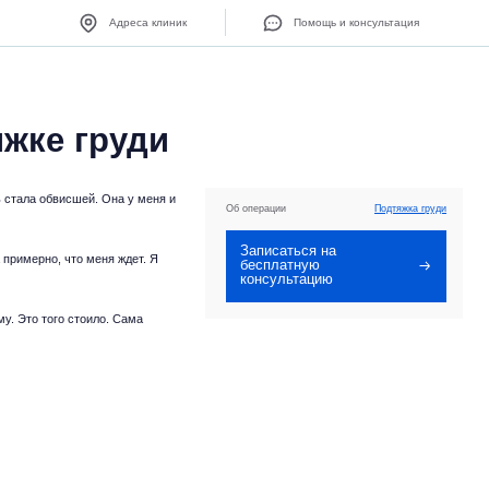
Адреса клиник
Помощь и консультация
жке груди
ь стала обвисшей. Она у меня и
Об операции
Подтяжка груди
Записаться на
 примерно, что меня ждет. Я
бесплатную
консультацию
му. Это того стоило. Сама