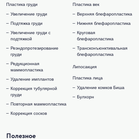
Пластика груди
Пластика век
Увеличение груди
Верхняя блефаропластика
Подтяжка груди
Нижняя блефаропластика
Увеличение груди с
Круговая
подтяжкой
блефаропластика
Реэндопротезирование
Трансконъюнктивальная
груди
блефаропластика
Редукционная
Липосакция
маммопластика
Пластика лица
Удаление имплантов
Удаление комков Биша
Коррекция тубулярной
груди
Булхорн
Повторная маммопластика
Коррекция сосков
Полезное