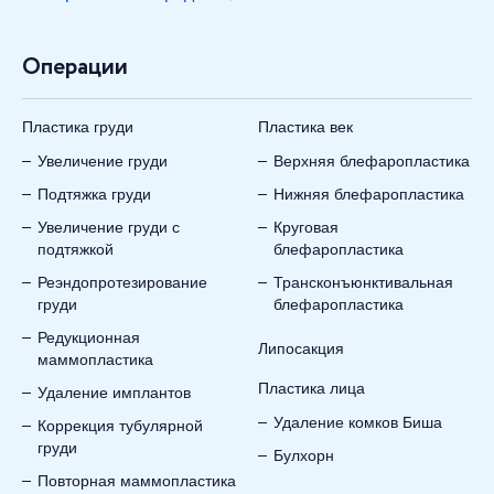
Операции
Пластика груди
Пластика век
Увеличение груди
Верхняя блефаропластика
Подтяжка груди
Нижняя блефаропластика
Увеличение груди с
Круговая
подтяжкой
блефаропластика
Реэндопротезирование
Трансконъюнктивальная
груди
блефаропластика
Редукционная
Липосакция
маммопластика
Пластика лица
Удаление имплантов
Удаление комков Биша
Коррекция тубулярной
груди
Булхорн
Повторная маммопластика