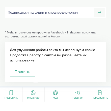
* Meta, в том числе ее продукты Facebook и Instagram, признана
экстремистской организацией в России.
Данный сайт volkov-doctor.ru носит информационный
характер и не является публичной офертой, определяемой
Для улучшения работы сайта мы используем cookie.
положениями Статьи 437 (2) ГК РФ. ИМЕЮТСЯ
Продолжая работу с сайтом вы разрешаете их
ПРОТИВОПОКАЗАНИЯ. НЕОБХОДИМО
ПРОКОНСУЛЬТИРОВАТЬСЯ СО СПЕЦИАЛИСТОМ.
использование.
Принять
©2020 - 2026
18+
Карта сайта
Позвонить
WhatsApp
Max
Telegram
Перезвонить