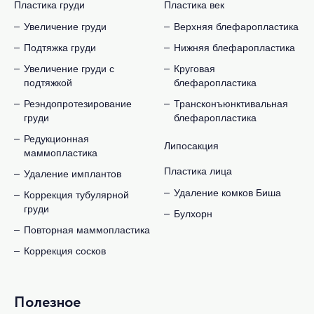
Пластика груди
Пластика век
Увеличение груди
Верхняя блефаропластика
Подтяжка груди
Нижняя блефаропластика
Увеличение груди с
Круговая
подтяжкой
блефаропластика
Реэндопротезирование
Трансконъюнктивальная
груди
блефаропластика
Редукционная
Липосакция
маммопластика
Пластика лица
Удаление имплантов
Удаление комков Биша
Коррекция тубулярной
груди
Булхорн
Повторная маммопластика
Коррекция сосков
Полезное