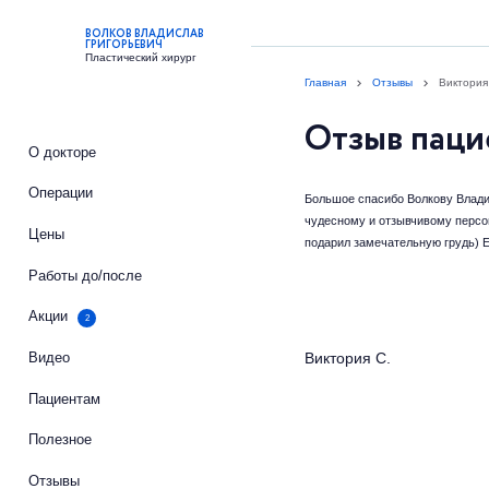
ВОЛКОВ ВЛАДИСЛАВ
ГРИГОРЬЕВИЧ
Пластический хирург
Главная
Отзывы
Виктория
Отзыв паци
О докторе
Операции
Большое спасибо Волкову Владис
чудесному и отзывчивому персон
Цены
подарил замечательную грудь) 
Работы до/после
Акции
2
Виктория С.
Видео
Пациентам
Полезное
Отзывы