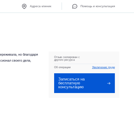
Адреса клиник
Помощь и консультация
переживала, но благодаря
Отзыв скопирован с
другого ресурса
сионал своего дела,
Об операции
Увеличение груди
Записаться на
бесплатную
консультацию