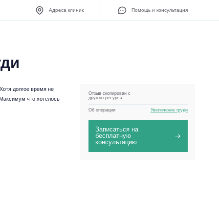
Адреса клиник
Помощь и консультация
уди
 Хотя долгое время не
Отзыв скопирован с
другого ресурса
! Максимум что хотелось
Об операции
Увеличение груди
Записаться на
бесплатную
консультацию