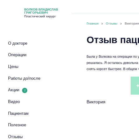
ВОЛКОВ ВЛАДИСЛАВ
ГРИГОРЬЕВИЧ
Пластический хирург
Главная
Отзывы
Виктория
Отзыв пац
О докторе
Операции
Была у Волкова на операции по у
решалась. Я осталась довольна н
Цены
снять корсет быстрее. В общем ч
Работы до/после
Акции
2
Виктория
Видео
Пациентам
Полезное
Отзывы