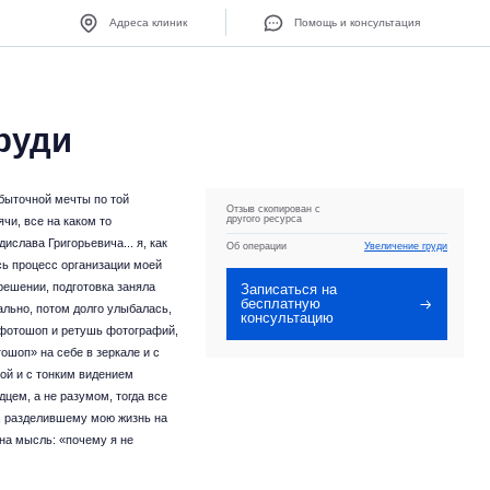
Адреса клиник
Помощь и консультация
руди
сбыточной мечты по той
Отзыв скопирован с
другого ресурса
ячи, все на каком то
ислава Григорьевича... я, как
Об операции
Увеличение груди
сь процесс организации моей
решении, подготовка заняла
Записаться на
бесплатную
ально, потом долго улыбалась,
консультацию
а фотошоп и ретушь фотографий,
ошоп» на себе в зеркале и с
кой и с тонким видением
дцем, а не разумом, тогда все
у, разделившему мою жизнь на
дна мысль: «почему я не