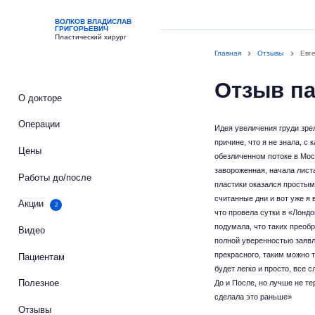
ВОЛКОВ ВЛАДИСЛАВ
ГРИГОРЬЕВИЧ
Пластический хирург
Главная
Отзывы
Евг
Отзыв па
О докторе
Операции
Идея увеличения груди зрел
причине, что я не знала, с 
Цены
обезличенном потоке в Моск
завороженная, начала лист
Работы до/после
пластики оказался простым
считанные дни и вот уже я 
Акции
2
что провела сутки в «Лонд
подумала, что таких преобр
Видео
полной уверенностью заявля
прекрасного, таким можно т
Пациентам
будет легко и просто, все 
Полезное
До и После, но лучше не те
сделала это раньше»
Отзывы