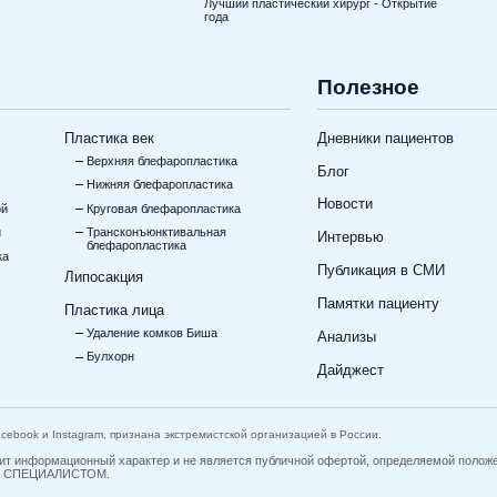
Лучший пластический хирург - Открытие
года
Полезное
Пластика век
Дневники пациентов
Верхняя блефаропластика
Блог
Нижняя блефаропластика
Новости
ой
Круговая блефаропластика
и
Трансконъюнктивальная
Интервью
блефаропластика
ка
Публикация в СМИ
Липосакция
Памятки пациенту
Пластика лица
Удаление комков Биша
Анализы
Булхорн
Дайджест
Facebook и Instagram, признана экстремистской организацией в России.
 носит информационный характер и не является публичной офертой, определяемой
 СПЕЦИАЛИСТОМ.