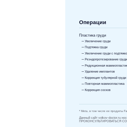
Операции
Пластика груди
Увеличение груди
Подтяжка груди
Увеличение груди с подтяжк
Реэндопротезирование груд
Редукционная маммопласти
Удаление имплантов
Коррекция тубулярной груди
Повторная маммопластика
Коррекция сосков
* Meta, в том числе ее продукты 
Данный сайт volkov-doctor.ru
ПРОКОНСУЛЬТИРОВАТЬСЯ СО