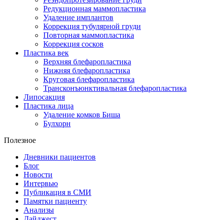
Редукционная маммопластика
Удаление имплантов
Коррекция тубулярной груди
Повторная маммопластика
Коррекция сосков
Пластика век
Верхняя блефаропластика
Нижняя блефаропластика
Круговая блефаропластика
Трансконъюнктивальная блефаропластика
Липосакция
Пластика лица
Удаление комков Биша
Булхорн
Полезное
Дневники пациентов
Блог
Новости
Интервью
Публикация в СМИ
Памятки пациенту
Анализы
Дайджест