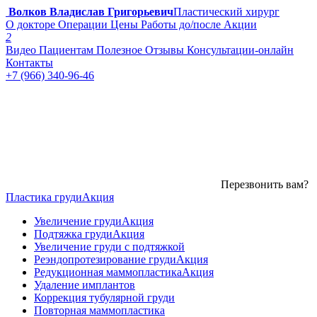
Волков Владислав Григорьевич
Пластический хирург
О докторе
Операции
Цены
Работы до/после
Акции
2
Видео
Пациентам
Полезное
Отзывы
Консультации-онлайн
Контакты
+7 (966) 340-96-46
Перезвонить вам?
Пластика груди
Акция
Увеличение груди
Акция
Подтяжка груди
Акция
Увеличение груди с подтяжкой
Реэндопротезирование груди
Акция
Редукционная маммопластика
Акция
Удаление имплантов
Коррекция тубулярной груди
Повторная маммопластика