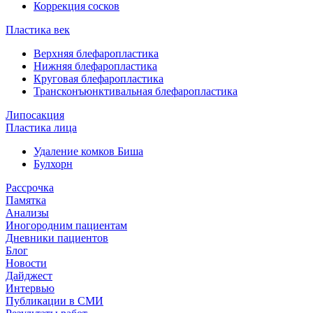
Коррекция сосков
Пластика век
Верхняя блефаропластика
Нижняя блефаропластика
Круговая блефаропластика
Трансконъюнктивальная блефаропластика
Липосакция
Пластика лица
Удаление комков Биша
Булхорн
Рассрочка
Памятка
Анализы
Иногородним пациентам
Дневники пациентов
Блог
Новости
Дайджест
Интервью
Публикации в СМИ