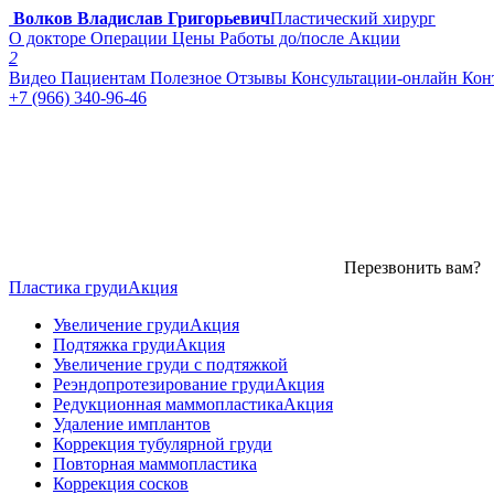
Волков Владислав Григорьевич
Пластический хирург
О докторе
Операции
Цены
Работы до/после
Акции
2
Видео
Пациентам
Полезное
Отзывы
Консультации-онлайн
Кон
+7 (966) 340-96-46
Перезвонить вам?
Пластика груди
Акция
Увеличение груди
Акция
Подтяжка груди
Акция
Увеличение груди с подтяжкой
Реэндопротезирование груди
Акция
Редукционная маммопластика
Акция
Удаление имплантов
Коррекция тубулярной груди
Повторная маммопластика
Коррекция сосков