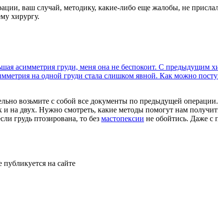
ации, ваш случай, методику, какие-либо еще жалобы, не прислал
му хирургу.
льшая асимметрия груди, меня она не беспокоит. С предыдущим 
симметрия на одной груди стала слишком явной. Как можно поступ
тельно возьмите с собой все документы по предыдущей операции
к и на двух. Нужно смотреть, какие методы помогут нам получит
ли грудь птозирована, то без
мастопексии
не обойтись. Даже с
е публикуется на сайте