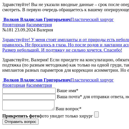
Здравствуйте! Вы не указали вводные данные – срок после опер
смотреть. В первую очередь обращаетесь к вашему оперирующе
Волков Владислав Григорьевич
Пластический хирург
#повторная
#асимметрия
№181
23.09.2024
Валерия
Здравствуйте! У меня стоят импланты и от природы есть небо
нравилось. Не бросалось в глаза. Но после родов и лактации а
Размер небольшой. И подтяжку не сильно хочется. Спасибо!
Здравствуйте, Валерия! Если приедете на консультацию, обяза
подтяжка (по разным методикам) как только на одной груди, та
имплантов разных параметров для коррекции асимметрии. Но ес
Волков Владислав Григорьевич
Пластический хирург
#повторная
#асимметрия
Ваше имя
*
Ваша почта
*
для отправки ответа, н
Ваш вопрос
*
Прикрепить фото
фото увидит только хирург
Отправить вопрос