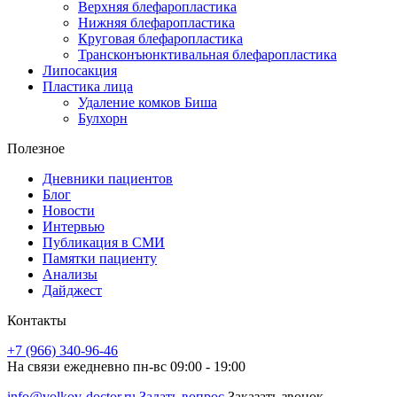
Верхняя блефаропластика
Нижняя блефаропластика
Круговая блефаропластика
Трансконъюнктивальная блефаропластика
Липосакция
Пластика лица
Удаление комков Биша
Булхорн
Полезное
Дневники пациентов
Блог
Новости
Интервью
Публикация в СМИ
Памятки пациенту
Анализы
Дайджест
Контакты
+7 (966) 340-96-46
На связи ежедневно пн-вс 09:00 - 19:00
info@volkov-doctor.ru
Задать вопрос
Заказать звонок