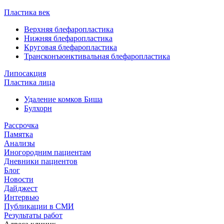
Пластика век
Верхняя блефаропластика
Нижняя блефаропластика
Круговая блефаропластика
Трансконъюнктивальная блефаропластика
Липосакция
Пластика лица
Удаление комков Биша
Булхорн
Рассрочка
Памятка
Анализы
Иногородним пациентам
Дневники пациентов
Блог
Новости
Дайджест
Интервью
Публикации в СМИ
Результаты работ