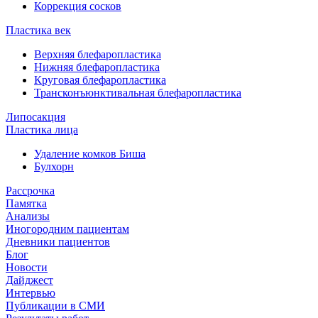
Коррекция сосков
Пластика век
Верхняя блефаропластика
Нижняя блефаропластика
Круговая блефаропластика
Трансконъюнктивальная блефаропластика
Липосакция
Пластика лица
Удаление комков Биша
Булхорн
Рассрочка
Памятка
Анализы
Иногородним пациентам
Дневники пациентов
Блог
Новости
Дайджест
Интервью
Публикации в СМИ