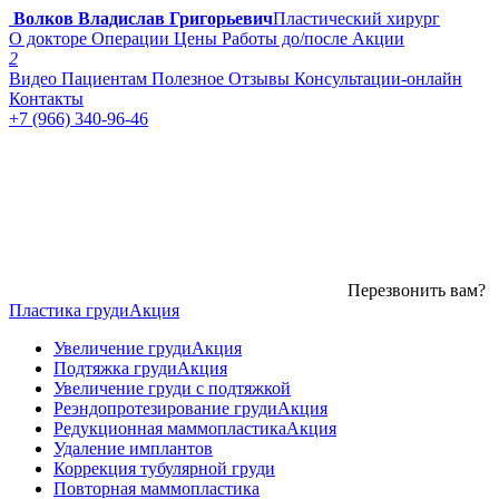
Волков Владислав Григорьевич
Пластический хирург
О докторе
Операции
Цены
Работы до/после
Акции
2
Видео
Пациентам
Полезное
Отзывы
Консультации-онлайн
Контакты
+7 (966) 340-96-46
Перезвонить вам?
Пластика груди
Акция
Увеличение груди
Акция
Подтяжка груди
Акция
Увеличение груди с подтяжкой
Реэндопротезирование груди
Акция
Редукционная маммопластика
Акция
Удаление имплантов
Коррекция тубулярной груди
Повторная маммопластика