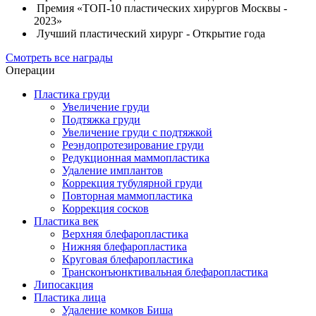
Премия «ТОП-10 пластических хирургов Москвы -
2023»
Лучший пластический хирург - Открытие года
Смотреть все награды
Операции
Пластика груди
Увеличение груди
Подтяжка груди
Увеличение груди с подтяжкой
Реэндопротезирование груди
Редукционная маммопластика
Удаление имплантов
Коррекция тубулярной груди
Повторная маммопластика
Коррекция сосков
Пластика век
Верхняя блефаропластика
Нижняя блефаропластика
Круговая блефаропластика
Трансконъюнктивальная блефаропластика
Липосакция
Пластика лица
Удаление комков Биша