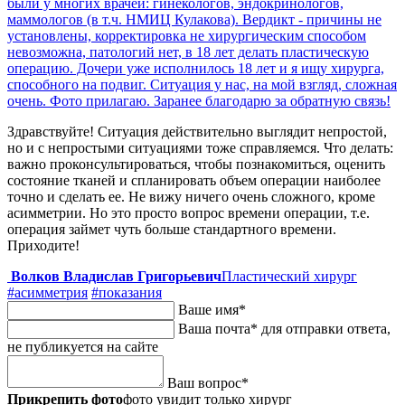
были у многих врачей: гинекологов, эндокринологов,
маммологов (в т.ч. НМИЦ Кулакова). Вердикт - причины не
установлены, корректировка не хирургическим способом
невозможна, патологий нет, в 18 лет делать пластическую
операцию. Дочери уже исполнилось 18 лет и я ищу хирурга,
способного на подвиг. Ситуация у нас, на мой взгляд, сложная
очень. Фото прилагаю. Заранее благодарю за обратную связь!
Здравствуйте! Ситуация действительно выглядит непростой,
но и с непростыми ситуациями тоже справляемся. Что делать:
важно проконсультироваться, чтобы познакомиться, оценить
состояние тканей и спланировать объем операции наиболее
точно и сделать ее. Не вижу ничего очень сложного, кроме
асимметрии. Но это просто вопрос времени операции, т.е.
операция займет чуть больше стандартного времени.
Приходите!
Волков Владислав Григорьевич
Пластический хирург
#асимметрия
#показания
Ваше имя
*
Ваша почта
*
для отправки ответа,
не публикуется на сайте
Ваш вопрос
*
Прикрепить фото
фото увидит только хирург