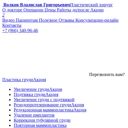
Волков Владислав Григорьевич
Пластический хирург
О докторе
Операции
Цены
Работы до/после
Акции
2
Видео
Пациентам
Полезное
Отзывы
Консультации-онлайн
Контакты
+7 (966) 340-96-46
Перезвонить вам?
Пластика груди
Акция
Увеличение груди
Акция
Подтяжка груди
Акция
Увеличение груди с подтяжкой
Реэндопротезирование груди
Акция
Редукционная маммопластика
Акция
Удаление имплантов
Коррекция тубулярной груди
Повторная маммопластика