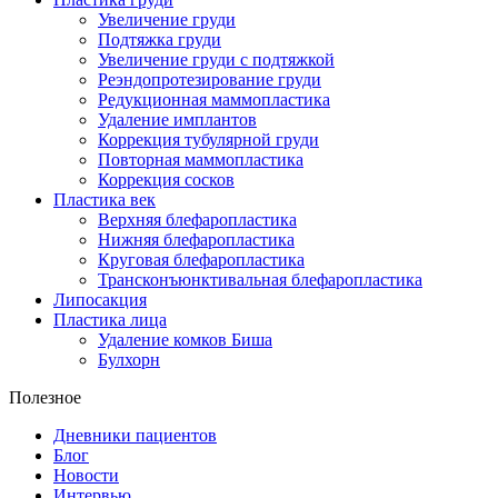
Увеличение груди
Подтяжка груди
Увеличение груди с подтяжкой
Реэндопротезирование груди
Редукционная маммопластика
Удаление имплантов
Коррекция тубулярной груди
Повторная маммопластика
Коррекция сосков
Пластика век
Верхняя блефаропластика
Нижняя блефаропластика
Круговая блефаропластика
Трансконъюнктивальная блефаропластика
Липосакция
Пластика лица
Удаление комков Биша
Булхорн
Полезное
Дневники пациентов
Блог
Новости
Интервью