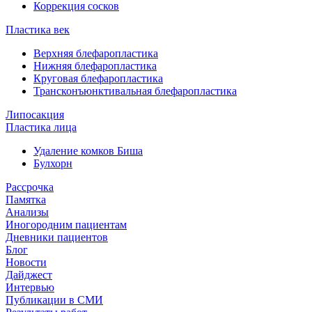
Коррекция сосков
Пластика век
Верхняя блефаропластика
Нижняя блефаропластика
Круговая блефаропластика
Трансконъюнктивальная блефаропластика
Липосакция
Пластика лица
Удаление комков Биша
Булхорн
Рассрочка
Памятка
Анализы
Иногородним пациентам
Дневники пациентов
Блог
Новости
Дайджест
Интервью
Публикации в СМИ