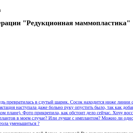
и
операции "Редукционная маммопластика"
удь превратилась в сдутый шарик. Сосок находится ниже линии 
 лактация наступала даже больно руку опустить было, так как до
м плане). Фото прикрепила, как обстоит дело сейчас. Хочу восст
плантов в моем случае? Или лучше с имплантом? Можно ли одн
еола уменьшиться ?