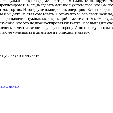
 консультацию в той форме, в которой Вы дальше планируете ко
огнозировать и грудь сделать меньше с учетом того, что Вы пох
т комфортно. И тогда уже планировать операцию. Если говорить 
ы я бы даже не стал советовать. Потому что много своей железы
но, при наличии нужных квалификаций, вместе с этим можно уд
зможно, что это подкожно-жировая клетчатка. Все выглядит оче
лением качества жизни в лучшую сторону. А по поводу ареолы: д
ыслью ее уменьшить в диаметре и приподнять наверх.
е публикуется на сайте
ных данных