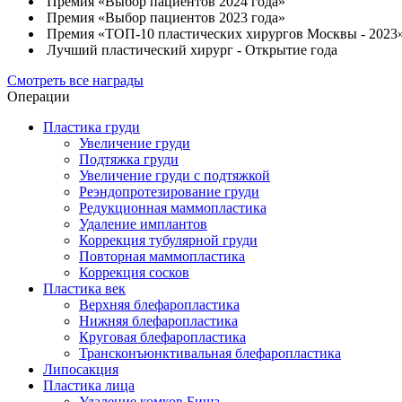
Премия «Выбор пациентов 2024 года»
Премия «Выбор пациентов 2023 года»
Премия «ТОП-10 пластических хирургов Москвы - 2023
Лучший пластический хирург - Открытие года
Смотреть все награды
Операции
Пластика груди
Увеличение груди
Подтяжка груди
Увеличение груди с подтяжкой
Реэндопротезирование груди
Редукционная маммопластика
Удаление имплантов
Коррекция тубулярной груди
Повторная маммопластика
Коррекция сосков
Пластика век
Верхняя блефаропластика
Нижняя блефаропластика
Круговая блефаропластика
Трансконъюнктивальная блефаропластика
Липосакция
Пластика лица
Удаление комков Биша