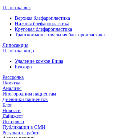
Пластика век
Верхняя блефаропластика
Нижняя блефаропластика
Круговая блефаропластика
Трансконъюнктивальная блефаропластика
Липосакция
Пластика лица
Удаление комков Биша
Булхорн
Рассрочка
Памятка
Анализы
Иногородним пациентам
Дневники пациентов
Блог
Новости
Дайджест
Интервью
Публикации в СМИ
Результаты работ