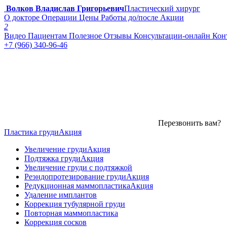
Волков Владислав Григорьевич
Пластический хирург
О докторе
Операции
Цены
Работы до/после
Акции
2
Видео
Пациентам
Полезное
Отзывы
Консультации-онлайн
Кон
+7 (966) 340-96-46
Перезвонить вам?
Пластика груди
Акция
Увеличение груди
Акция
Подтяжка груди
Акция
Увеличение груди с подтяжкой
Реэндопротезирование груди
Акция
Редукционная маммопластика
Акция
Удаление имплантов
Коррекция тубулярной груди
Повторная маммопластика
Коррекция сосков