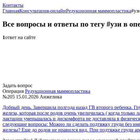
Контакты
Главная
Консультация-онлайн
Редукционная маммопластика
#уз
Все вопросы и ответы по тегу #узи в 
1
ответ на сайте
Задать вопрос
Операция
Редукционная маммопластика
№205
15.01.2026
Анжелика
Добрый день. Завершила полгода назад ГВ второго ребенка. Гр
железа, которая после родов очень увеличилась ( когда только
лактации уменьшалась и дискомфорта не доставляла в физическо
следующие вопросы: Можно ли сделать подтяжку груди без им
железы? Еще до родов не нравился вид. При подтяжке груди ар