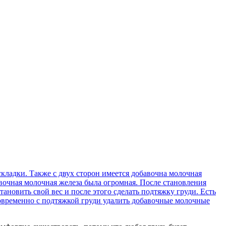
складки. Также с двух сторон имеется добавочна молочная
бавочная молочная железа была огромная. После становления
ановить свой вес и после этого сделать подтяжку груди. Есть
овременно с подтяжкой груди удалить добавочные молочные