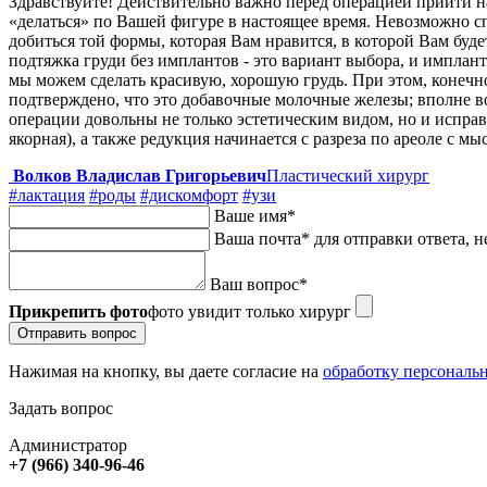
Здравствуйте! Действительно важно перед операцией прийти на
«делаться» по Вашей фигуре в настоящее время. Невозможно спр
добиться той формы, которая Вам нравится, в которой Вам буде
подтяжка груди без имплантов - это вариант выбора, и имплант
мы можем сделать красивую, хорошую грудь. При этом, конеч
подтверждено, что это добавочные молочные железы; вполне во
операции довольны не только эстетическим видом, но и исправ
якорная), а также редукция начинается с разреза по ареоле с м
Волков Владислав Григорьевич
Пластический хирург
#лактация
#роды
#дискомфорт
#узи
Ваше имя
*
Ваша почта
*
для отправки ответа, н
Ваш вопрос
*
Прикрепить фото
фото увидит только хирург
Отправить вопрос
Нажимая на кнопку, вы даете согласие на
обработку персональ
Задать вопрос
Администратор
+7 (966) 340-96-46