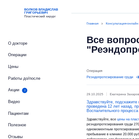
ВОЛКОВ ВЛАДИСЛАВ
ГРИГОРЬЕВИЧ
Пластический хирург
Главная
Консультация-онлайн
Все вопрос
О докторе
"Реэндопр
Операции
Цены
Операция
Реэндопротезирование груди
Работы до/после
Акции
2
29.10.2025
Екатерина Захаро
Видео
Здравствуйте, подскажите 
проведена 12 лет назад, 
Воспалительного процесса 
Пациентам
Здравствуйте, все
цены на плас
реэндопротезирования груди 270
Полезное
одномоментным протезированием 
пребывание в клинике 20.000 ру
Отзывы