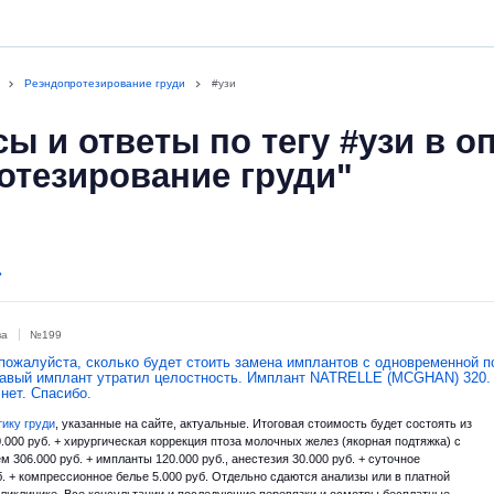
Реэндопротезирование груди
#узи
ы и ответы по тегу #узи в о
отезирование груди"
ва
№199
пожалуйста, сколько будет стоить замена имплантов с одновременной 
правый имплант утратил целостность. Имплант NATRELLE (MCGHAN) 320.
нет. Спасибо.
тику груди
, указанные на сайте, актуальные. Итоговая стоимость будет состоять из
.000 руб. + хирургическая коррекция птоза молочных желез (якорная подтяжка) с
306.000 руб. + импланты 120.000 руб., анестезия 30.000 руб. + суточное
б. + компрессионное белье 5.000 руб. Отдельно сдаются анализы или в платной