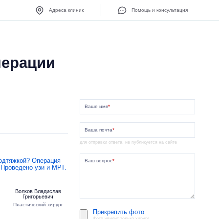
Адреса клиник
Помощь и консультация
перации
Ваше имя
*
Ваша почта
*
для отправки ответа, не публикуется на сайте
подтяжкой? Операция
Ваш вопрос
*
 Проведено узи и МРТ.
Волков Владислав
Григорьевич
Пластический хирург
Прикрепить фото
фото увидит только хирург