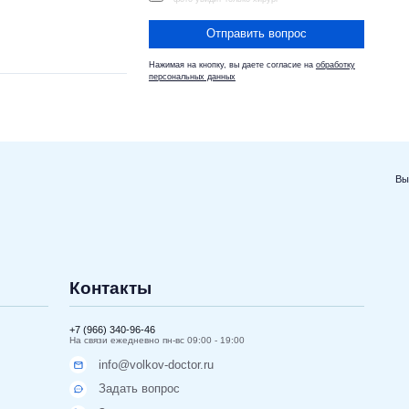
Отправить вопрос
Нажимая на кнопку, вы даете согласие на
обработку
персональных данных
Вы
Контакты
+7 (966) 340-96-46
На связи ежедневно пн-вс 09:00 - 19:00
info@volkov-doctor.ru
Задать вопрос