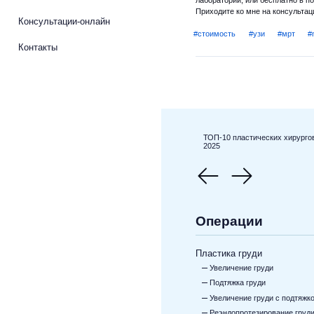
лаборатории, или бесплатно в п
Приходите ко мне на консульта
Консультации-онлайн
#стоимость
#узи
#мрт
#
Контакты
ТОП-10 пластических хирурго
2025
Операции
Пластика груди
Увеличение груди
Подтяжка груди
Увеличение груди с подтяжк
Реэндопротезирование груд