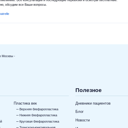
оликлинике. Все консультации и последующие перевязки и осмотры бесплатные.
цию, обсудим все Ваши вопросы.
natrelle
в Москвы -
Полезное
Пластика век
Дневники пациентов
Верхняя блефаропластика
Блог
Нижняя блефаропластика
Новости
ой
Круговая блефаропластика
и
Трансконъюнктивальная