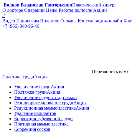
Волков Владислав Григорьевич
Пластический хирург
О докторе
Операции
Цены
Работы до/после
Акции
2
Видео
Пациентам
Полезное
Отзывы
Консультации-онлайн
Кон
+7 (966) 340-96-46
Перезвонить вам?
Пластика груди
Акция
Увеличение груди
Акция
Подтяжка груди
Акция
Увеличение груди с подтяжкой
Реэндопротезирование груди
Акция
Редукционная маммопластика
Акция
Удаление имплантов
Коррекция тубулярной груди
Повторная маммопластика
Коррекция сосков