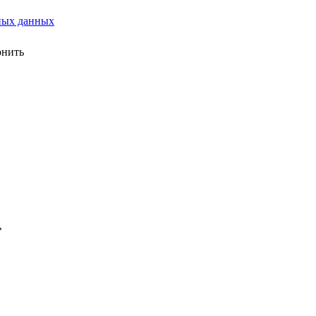
ных данных
онить
»