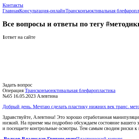
Контакты
Главная
Консультация-онлайн
Трансконъюктивальная блефаропл
Все вопросы и ответы по тегу #методи
1
ответ на сайте
Задать вопрос
Операция
Трансконъюнктивальная блефаропластика
№65
16.05.2023
Алевтина
Добрый день. Мечтаю сделать пластику нижних век транс. мето
Здравствуйте, Алевтина! Это хорошо отработанная манипуляци
низкий. На приеме мы подробно обсуждаем состояние вашего з
и посещаете контрольные осмотры. Тем самым сводим риски к
Волков Владислав Григорьевич
Пластический хирург