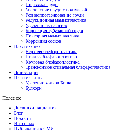
Подтяжка груди
Увеличение груди с подтяжкой
Реэндопротезирование груди
Редукционная маммопластика
Удаление имплантов
Коррекция тубулярной груди
Повторная маммопластика
Коррекция сосков
Пластика век
Верхняя блефаропластика
Нижняя блефаропластика
Круговая блефаропластика
Трансконъюнктивальная блефаропластика
Липосакция
Пластика лица
Удаление комков Биша
Булхорн
Полезное
Дневники пациентов
Блог
Новости
Интервью
Публикация в СМИ