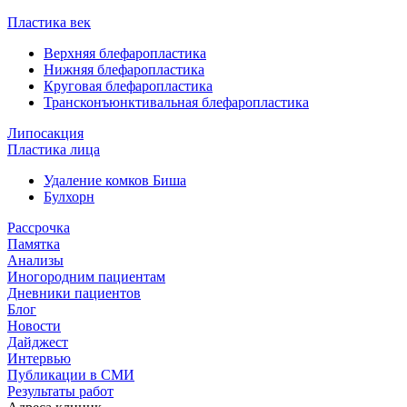
Пластика век
Верхняя блефаропластика
Нижняя блефаропластика
Круговая блефаропластика
Трансконъюнктивальная блефаропластика
Липосакция
Пластика лица
Удаление комков Биша
Булхорн
Рассрочка
Памятка
Анализы
Иногородним пациентам
Дневники пациентов
Блог
Новости
Дайджест
Интервью
Публикации в СМИ
Результаты работ