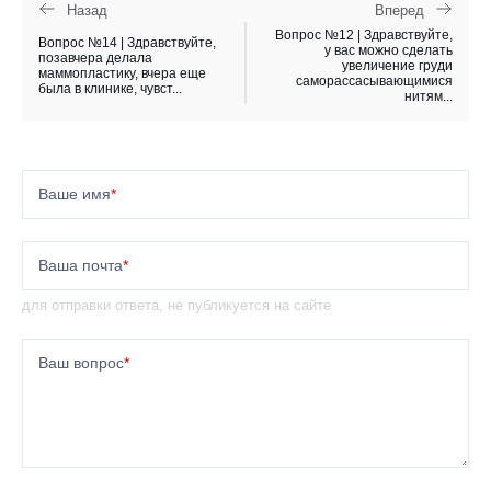
Назад
Вперед
Вопрос №12 | Здравствуйте,
Вопрос №14 | Здравствуйте,
у вас можно сделать
позавчера делала
увеличение груди
маммопластику, вчера еще
саморассасывающимися
была в клинике, чувст...
нитям...
Ваше имя
*
Ваша почта
*
для отправки ответа, не публикуется на сайте
Ваш вопрос
*