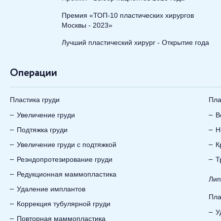
Премия «ТОП-10 пластических хирургов
Москвы - 2023»
Лучший пластический хирург - Открытие года
Операции
Пластика груди
Пла
Увеличение груди
В
Подтяжка груди
Н
Увеличение груди с подтяжкой
К
Реэндопротезирование груди
Т
Редукционная маммопластика
Лип
Удаление имплантов
Пла
Коррекция тубулярной груди
У
Повторная маммопластика