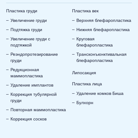
Пластика груди
Пластика век
Увеличение груди
Верхняя блефаропластика
Подтяжка груди
Нижняя блефаропластика
Увеличение груди с
Круговая
подтяжкой
блефаропластика
Реэндопротезирование
Трансконъюнктивальная
груди
блефаропластика
Редукционная
Липосакция
маммопластика
Пластика лица
Удаление имплантов
Удаление комков Биша
Коррекция тубулярной
груди
Булхорн
Повторная маммопластика
Коррекция сосков