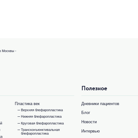
в Москвы -
Полезное
Пластика век
Дневники пациентов
Верхняя блефаропластика
Блог
Нижняя блефаропластика
Новости
ой
Круговая блефаропластика
и
Трансконъюнктивальная
Интервью
блефаропластика
ка