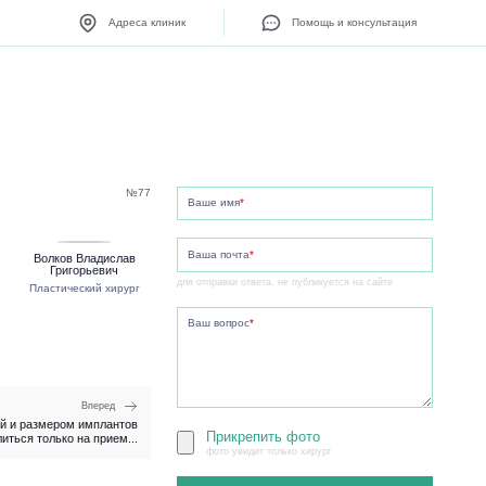
Адреса клиник
Помощь и консультация
№77
Ваше имя
*
Ваша почта
*
Волков Владислав
Григорьевич
для отправки ответа, не публикуется на сайте
Пластический хирург
Ваш вопрос
*
Вперед
й и размером имплантов
Прикрепить фото
иться только на прием...
фото увидит только хирург