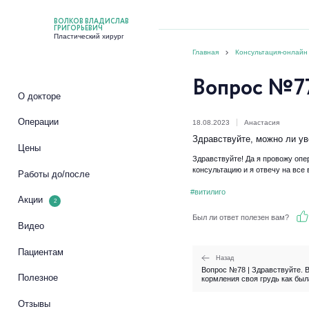
ВОЛКОВ ВЛАДИСЛАВ
ГРИГОРЬЕВИЧ
Пластический хирург
Главная
Консультация-онлайн
Вопрос №7
О докторе
Операции
18.08.2023
Анастасия
Здравствуйте, можно ли ув
Цены
Здравствуйте! Да я провожу опе
консультацию и я 
Работы до/после
#витилиго
Акции
2
Был ли ответ полезен вам?
Видео
Пациентам
Назад
Вопрос №78 | Здравствуйте. 
Полезное
кормления своя грудь как была 
Отзывы