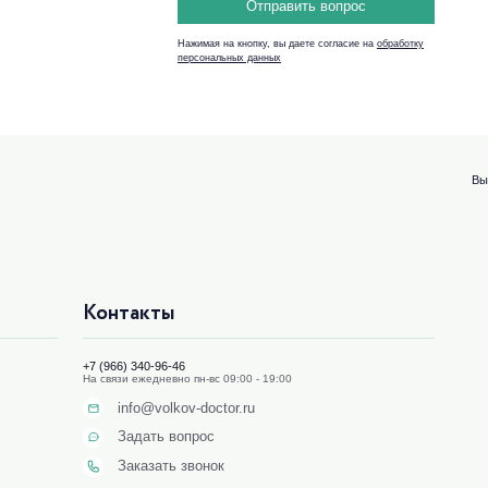
Отправить вопрос
Нажимая на кнопку, вы даете согласие на
обработку
персональных данных
Вы
Контакты
+7 (966) 340-96-46
На связи ежедневно пн-вс 09:00 - 19:00
info@volkov-doctor.ru
Задать вопрос
Заказать звонок