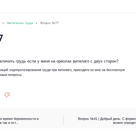
Увеличение груди
Вопрос №77
7
еличить грудь если у меня на ореолах витилиго с двух сторон?
раций эндопротезирования груди при витилиго, приходите ко мне на бесплатную
отвечу на все ваши вопросы.
Во время беременности и
Вопрос №41 | Добрый день. С формо
так и ост...
можно определ